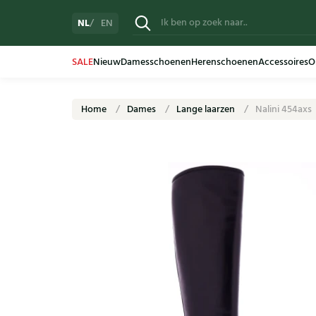
NL
EN
SALE
Nieuw
Damesschoenen
Herenschoenen
Accessoires
O
Home
Dames
Lange laarzen
Nalini 454axs