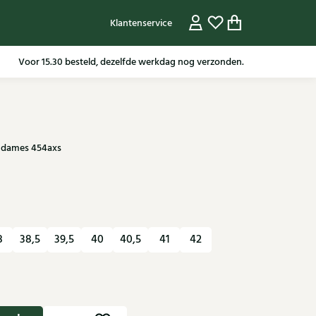
Klantenservice
Gratis verzending in NL vanaf 79,95* m.u.v sale artikelen.
n dames 454axs
8
38,5
39,5
40
40,5
41
42