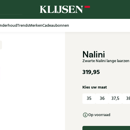
nderhoud
Trends
Merken
Cadeaubonnen
Nalini
Zwarte Nalini lange laarze
319,95
Kies uw maat
35
36
37,5
3
Op voorraad