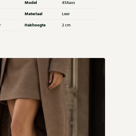
Model
454axs
Materiaal
Leer
Hakhoogte
r
2 cm