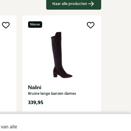
Naar alle producten
Nieuw
Nieuw
Di Laur
Zwarte la
Nalini
Bruine lange laarzen dames
339,95
199,95
 van alle