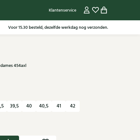
Klantenservice
Gratis verzending in NL vanaf 79,95* m.u.v sale artikelen.
Voor 15.30 besteld, dezelfde werkdag nog verzonden.
n dames 454axl
,5
39,5
40
40,5
41
42