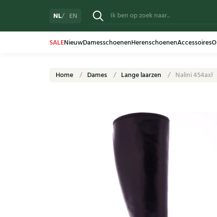
NL
EN
SALE
Nieuw
Damesschoenen
Herenschoenen
Accessoires
O
Home
Dames
Lange laarzen
Nalini 454axl