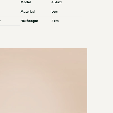
Model
454axl
Materiaal
Leer
Hakhoogte
r
2 cm