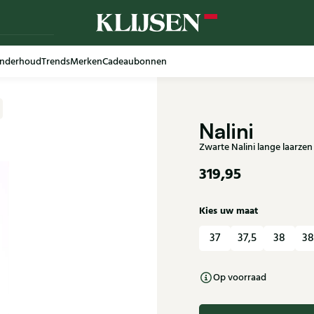
nderhoud
Trends
Merken
Cadeaubonnen
Nalini
Zwarte Nalini lange laarze
319,95
Kies uw maat
37
37,5
38
38
Op voorraad