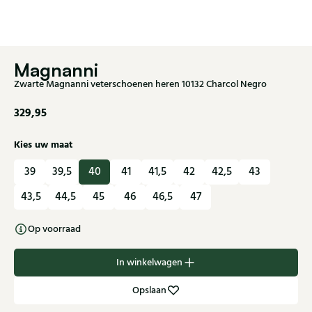
Magnanni
Zwarte Magnanni veterschoenen heren 10132 Charcol Negro
329,95
Kies uw maat
39
39,5
40
41
41,5
42
42,5
43
43,5
44,5
45
46
46,5
47
Op voorraad
In winkelwagen
Opslaan