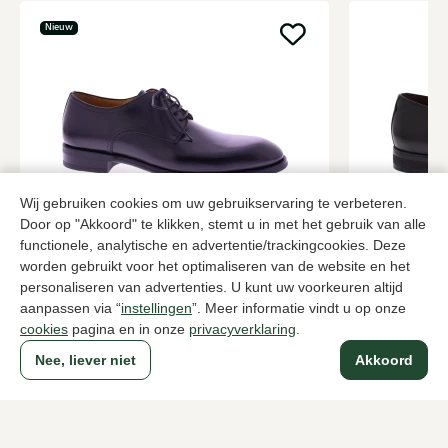
Nieuw
Wij gebruiken cookies om uw gebruikservaring te verbeteren.
Door op "Akkoord" te klikken, stemt u in met het gebruik van alle
Magnanni
Greve
functionele, analytische en advertentie/trackingcookies. Deze
Zwarte veterschoenen heren
Zwarte vete
worden gebruikt voor het optimaliseren van de website en het
personaliseren van advertenties. U kunt uw voorkeuren altijd
339,95
279,95
aanpassen via “
instellingen
”. Meer informatie vindt u op onze
cookies
pagina en in onze
privacyverklaring
.
Nee, liever niet
Akkoord
Naar alle producten