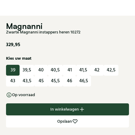
Magnanni
Zwarte Magnanni instappers heren 10272
329,95
Kies uw maat
39
39,5
40
40,5
41
41,5
42
42,5
43
43,5
45
45,5
46
46,5
Op voorraad
In winkelwagen
Opslaan