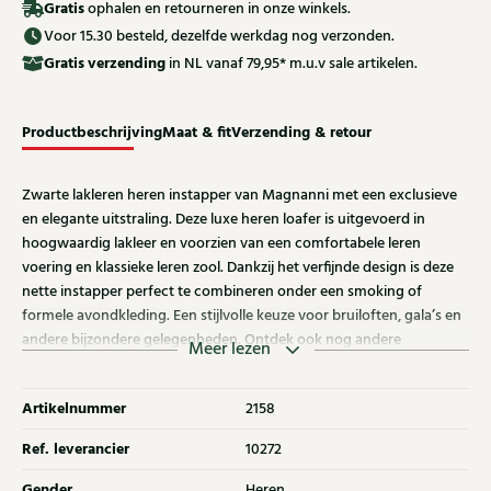
Gratis
ophalen en retourneren in onze winkels.
Voor 15.30 besteld, dezelfde werkdag nog verzonden.
Gratis
verzending
in NL vanaf 79,95* m.u.v sale artikelen.
Productbeschrijving
Maat & fit
Verzending & retour
Zwarte lakleren heren instapper van Magnanni met een exclusieve
en elegante uitstraling. Deze luxe heren loafer is uitgevoerd in
hoogwaardig lakleer en voorzien van een comfortabele leren
voering en klassieke leren zool. Dankzij het verfijnde design is deze
nette instapper perfect te combineren onder een smoking of
formele avondkleding. Een stijlvolle keuze voor bruiloften, gala’s en
andere bijzondere gelegenheden. Ontdek ook nog andere
Meer lezen
Magnanni instappers bij Klijsen.
Artikelnummer
2158
Ref. leverancier
10272
Gender
Heren