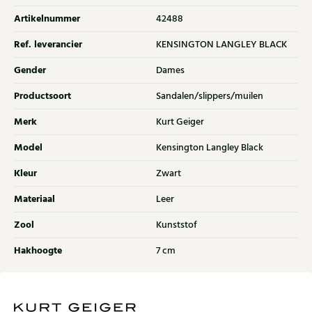
Artikelnummer
42488
Ref. leverancier
KENSINGTON LANGLEY BLACK
Gender
Dames
Productsoort
Sandalen/slippers/muilen
Merk
Kurt Geiger
Model
Kensington Langley Black
Kleur
Zwart
Materiaal
Leer
Zool
Kunststof
Hakhoogte
7 cm