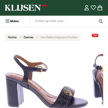
Menu
Sale
Home
Dames
Sandalen/slippers/muilen