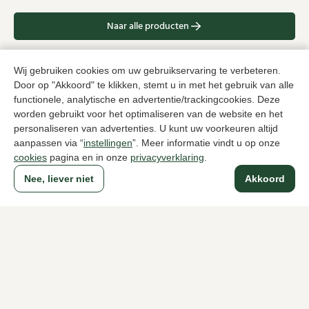
Naar alle producten
Wij gebruiken cookies om uw gebruikservaring te verbeteren.
Door op "Akkoord" te klikken, stemt u in met het gebruik van alle
functionele, analytische en advertentie/trackingcookies. Deze
Sinds 1983 een begrip in Den Haag
worden gebruikt voor het optimaliseren van de website en het
personaliseren van advertenties. U kunt uw voorkeuren altijd
aanpassen via “
instellingen
”. Meer informatie vindt u op onze
Voor dames
Voor heren
cookies
pagina en in onze
privacyverklaring
.
Nee, liever niet
Akkoord
Over Klijsen
Over ons
Vacatures
Klantenservice
Maten
Ruilen & retourneren
Inloggen / Account
Dameswinkel Klijsen
Herenwinkel Klijsen