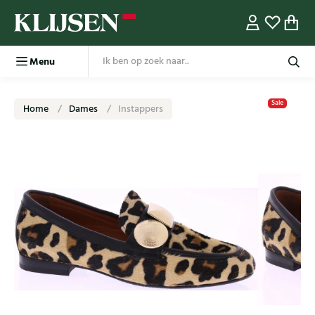
Menu
Sale
Home
Dames
Instappers