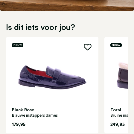
Is dit iets voor jou?
Nieuw
Nieuw
Black Rose
Toral
Blauwe instappers dames
Bruine insta
179,95
249,95