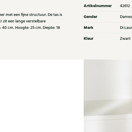
Artikelnummer
42612
r met een fijne structuur. De tas is
Gender
Dames
r zit een lange verstelbare
Merk
: 40 cm. Hoogte: 25 cm. Diepte: 18
Di Lau
Kleur
Zwart