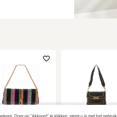
 Geiger
Campomaggi
teren. Door op "Akkoord" te klikken, stemt u in met het gebruik