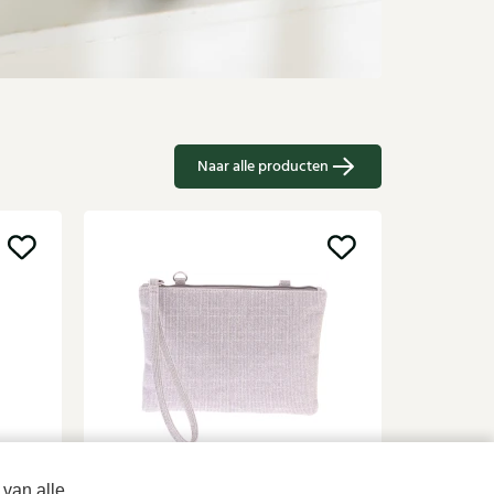
Naar alle producten
Sale
Di Laur
Roze/paar
Di Lauro
 van alle