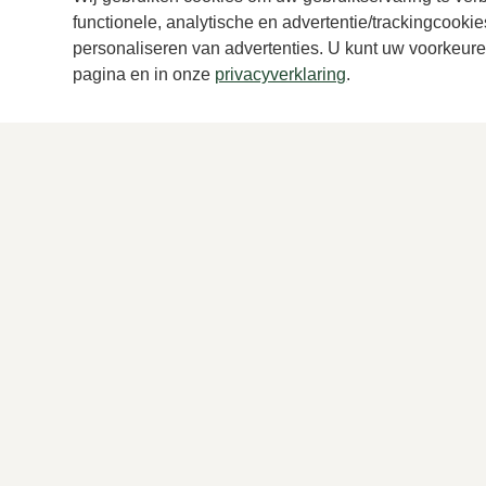
tassen dames
Zwart
functionele, analytische en advertentie/trackingcooki
235,00
255,
personaliseren van advertenties. U kunt uw voorkeuren
pagina en in onze
privacyverklaring
.
Voor Dames
Voor Heren
Nieuw
Nieuw
Schoenen
Schoenen
Accessoires
Accessoires
Kleding
Kleding
Merken
Merken