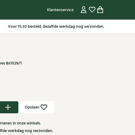
Klantenservice
Gratis verzending in NL vanaf 79,95* m.u.v sale artikelen.
mes Bs1029/1
Opslaan
neren in onze winkels.
zelfde werkdag nog verzonden.