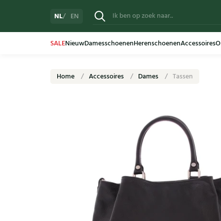
NL
EN
SALE
Nieuw
Damesschoenen
Herenschoenen
Accessoires
O
Home
Accessoires
Dames
Tassen