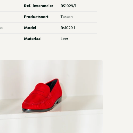
Ref. leverancier
BS1029/1
Productsoort
Tassen
Model
ro
Bs1029 1
Materiaal
Leer