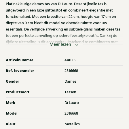
Platinakleurige dames tas van Di Lauro. Deze stijlvolle tas is
uitgevoerd in een luxe glitterstof en combineert elegantie met
functionaliteit. Met een breedte van 22 cm, hoogte van 17 cm en
diepte van 9 cm biedt dit model voldoende ruimte voor uw
essentials. De verfijnde afwerking en subtiele glans maken deze tas
tot een perfecte aanvulling op iedere feestelijke outfit. Dankzij de
tijdloze uitstraling is dit accessoire uitstekend te combineren met
Meer lezen
bijpassende schoenen uit de collectie. Ontdek ook de andere dames
tassen van Di Lauro bij Klijsen.
Artikelnummer
44035
Ref. leverancier
2516668
Gender
Dames
Productsoort
Tassen
Merk
Di Lauro
Model
2516668
Kleur
Metallics