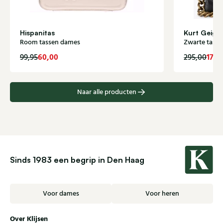
Hispanitas
Kurt Geige
Room tassen dames
Zwarte tass
60,00
177,
99,95
295,00
Naar alle producten
Sinds 1983 een begrip in Den Haag
Voor dames
Voor heren
Over Klijsen