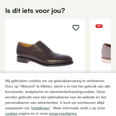
Is dit iets voor jou?
Sale
Wij gebruiken cookies om uw gebruikservaring te verbeteren.
Berwick
Daniel Ken
Door op "Akkoord" te klikken, stemt u in met het gebruik van alle
Bruine veterschoenen heren
Taupe veter
functionele, analytische en advertentie/trackingcookies. Deze
249,95
2 kleuren
78,0
129,95
worden gebruikt voor het optimaliseren van de website en het
personaliseren van advertenties. U kunt uw voorkeuren altijd
aanpassen via “
instellingen
”. Meer informatie vindt u op onze
Naar alle producten
cookies
pagina en in onze
privacyverklaring
.