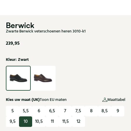
Berwick
Zwarte Berwick veterschoenen heren 3010-k1
239,95
Kleur: Zwart
Kies uw maat (UK)
Toon EU maten
Maattabel
5
5,5
6
6,5
7
7,5
8
8,5
9
9,5
10
10,5
11
11,5
12