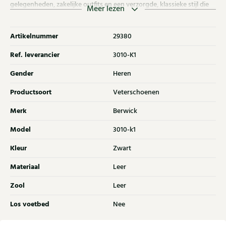
gelegenheden, zakelijke outfits en een verzorgde, klassieke stijl die
Meer lezen
past bij de moderne, stijlbewuste man.
Artikelnummer
29380
Ref. leverancier
3010-K1
Gender
Heren
Productsoort
Veterschoenen
Merk
Berwick
Model
3010-k1
Kleur
Zwart
Materiaal
Leer
Zool
Leer
Los voetbed
Nee