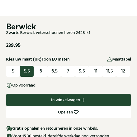
Berwick
Zwarte Berwick veterschoenen heren 2428-k1
239,95
Kies uw maat (UK)
Toon EU maten
Maattabel
5
5,5
6
6,5
7
9,5
11
11,5
12
Op voorraad
In winkelwagen
Opslaan
Gratis
ophalen en retourneren in onze winkels.
Voor 15.30 besteld, dezelfde werkdag nog verzonden.