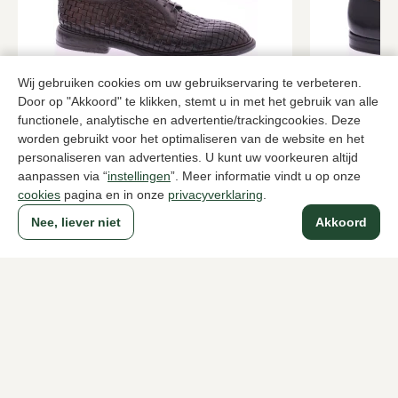
Wij gebruiken cookies om uw gebruikservaring te verbeteren.
Door op "Akkoord" te klikken, stemt u in met het gebruik van alle
Lemargo
Corden's
functionele, analytische en advertentie/trackingcookies. Deze
Bruine veterschoenen heren
Zwarte vete
worden gebruikt voor het optimaliseren van de website en het
personaliseren van advertenties. U kunt uw voorkeuren altijd
469,95
269,95
aanpassen via “
instellingen
”. Meer informatie vindt u op onze
cookies
pagina en in onze
privacyverklaring
.
Nee, liever niet
Akkoord
Naar alle producten
Sinds 1983 een begrip in Den Haag
Voor dames
Voor heren