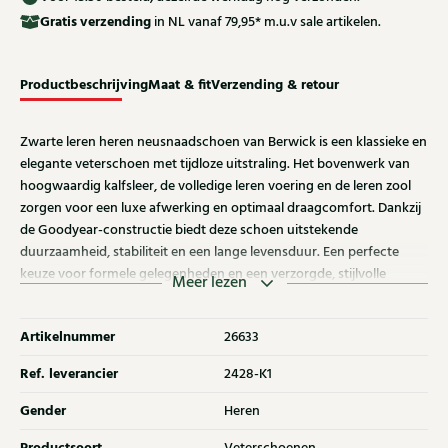
Gratis
verzending
in NL vanaf 79,95* m.u.v sale artikelen.
Productbeschrijving
Maat & fit
Verzending & retour
Zwarte leren heren neusnaadschoen van Berwick is een klassieke en
elegante veterschoen met tijdloze uitstraling. Het bovenwerk van
hoogwaardig kalfsleer, de volledige leren voering en de leren zool
zorgen voor een luxe afwerking en optimaal draagcomfort. Dankzij
de Goodyear-constructie biedt deze schoen uitstekende
duurzaamheid, stabiliteit en een lange levensduur. Een perfecte
keuze voor formele gelegenheden en een verzorgde, stijlvolle
Meer lezen
zakelijke look.
Artikelnummer
26633
Ref. leverancier
2428-K1
Gender
Heren