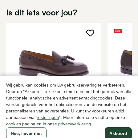
Is dit iets voor jou?
Sale
Wij gebruiken cookies om uw gebruikservaring te verbeteren.
Door op "Akkoord" te klikken, stemt u in met het gebruik van alle
Berwick
Rossano Bi
functionele, analytische en advertentie/trackingcookies. Deze
Bruine instappers heren
Bruine insta
worden gebruikt voor het optimaliseren van de website en het
personaliseren van advertenties. U kunt uw voorkeuren altijd
239,95
2 kleuren
132,0
219,95
aanpassen via “
instellingen
”. Meer informatie vindt u op onze
cookies
pagina en in onze
privacyverklaring
.
Nee, liever niet
Akkoord
Naar alle producten