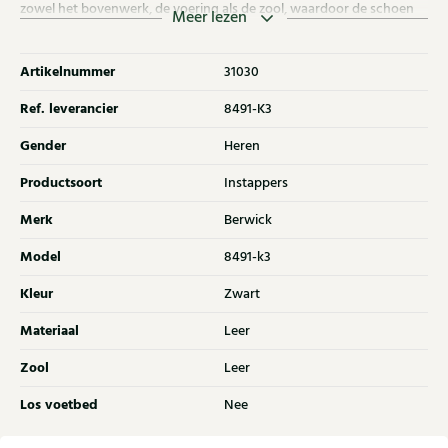
zowel het bovenwerk, de voering als de zool, waardoor de schoen
Meer lezen
een luxe, volledig lederen afwerking heeft. Een stijlvolle keuze voor
zowel formele als smart-casual gelegenheden.
Artikelnummer
31030
Ref. leverancier
8491-K3
Gender
Heren
Productsoort
Instappers
Merk
Berwick
Model
8491-k3
Kleur
Zwart
Materiaal
Leer
Zool
Leer
Los voetbed
Nee