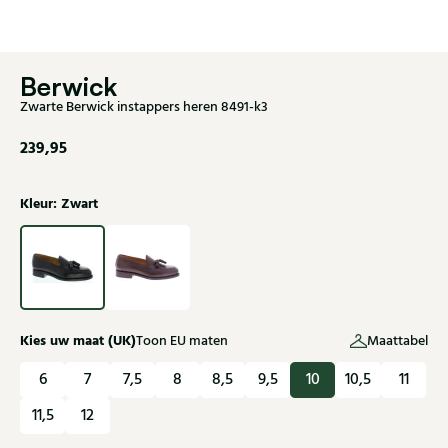
Berwick
Zwarte Berwick instappers heren 8491-k3
239,95
Kleur: Zwart
Kies uw maat (UK)
Toon EU maten
Maattabel
6
7
7,5
8
8,5
9,5
10
10,5
11
11,5
12