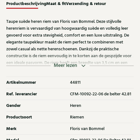
Productbeschrijving
Maat & fit
Verzending & retour
Taupe suède heren riem van Floris van Bommel. Deze stijlvolle
herenriem is vervaardigd van hoogwaardig suède en volledig leer
gevoerd voor extra stevigheid, comfort en een luxe uitstraling. De
elegante taupekleur maakt de riem perfect te combineren met
zowel casual als nette herenschoenen. Dankzij de praktische
constructie is de riem eenvoudig in te korten aan de gespzijde voor
een ideale pasvorm. De riem heeft een breedte van 3,5 cm en een
Meer lezen
lengte van 105 cm en past perfect bij de Floris van Bommel schoen
met artikelnummer 44259. Ontdek ook de andere heren riemen van
Artikelnummer
44811
Floris van Bommel bij Klijsen.
Ref. leverancier
CFM-10092-22-06 de belter 42.81
Gender
Heren
Productsoort
Riemen
Merk
Floris van Bommel