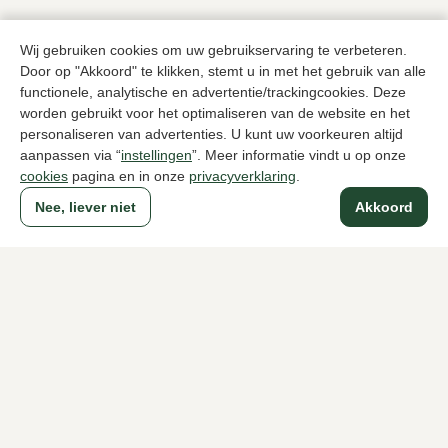
Naar alle producten
Wij gebruiken cookies om uw gebruikservaring te verbeteren.
Door op "Akkoord" te klikken, stemt u in met het gebruik van alle
functionele, analytische en advertentie/trackingcookies. Deze
worden gebruikt voor het optimaliseren van de website en het
personaliseren van advertenties. U kunt uw voorkeuren altijd
Sinds 1983 een begrip in Den Haag
aanpassen via “
instellingen
”. Meer informatie vindt u op onze
cookies
pagina en in onze
privacyverklaring
.
Nee, liever niet
Akkoord
Voor dames
Voor heren
Over Klijsen
Over ons
Vacatures
Klantenservice
Maten
Ruilen & retourneren
Inloggen / Account
Dameswinkel Klijsen
Herenwinkel Klijsen