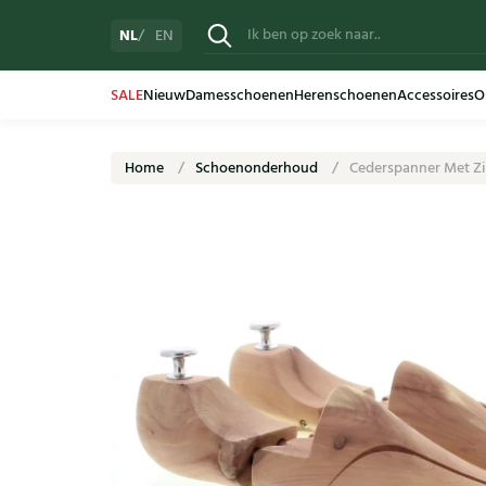
NL
EN
SALE
Nieuw
Damesschoenen
Herenschoenen
Accessoires
O
Home
Schoenonderhoud
Cederspanner Met Zi