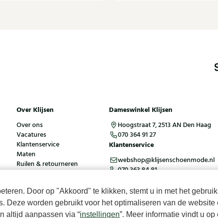
Over Klijsen
Dameswinkel Klijsen
Over ons
Hoogstraat 7, 2513 AN Den Haag
Vacatures
070 364 91 27
Klantenservice
Klantenservice
Maten
webshop@klijsenschoenmode.nl
Ruilen & retourneren
070 363 84 81
Inloggen / Account
teren. Door op "Akkoord" te klikken, stemt u in met het gebruik
es. Deze worden gebruikt voor het optimaliseren van de website 
ies
Algemene voorwaarden
 altijd aanpassen via “
instellingen
”. Meer informatie vindt u o