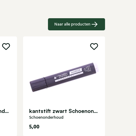
Naar alle producten
Schoenon
Stretchspray Schoenonderhoud
kantstift zwart Schoenonderhoud
Schoenonderhoud
5,00
14,50