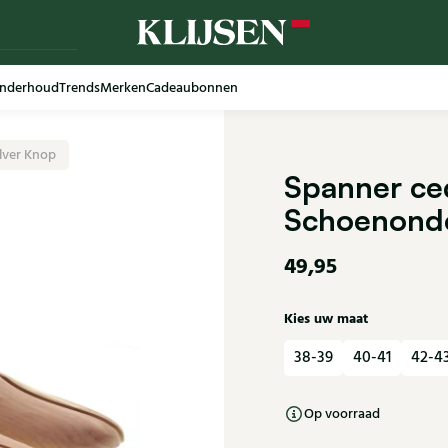
nderhoud
Trends
Merken
Cadeaubonnen
lver Knop
Spanner ce
Schoenond
49,95
Kies uw maat
38-39
40-41
42-4
Op voorraad