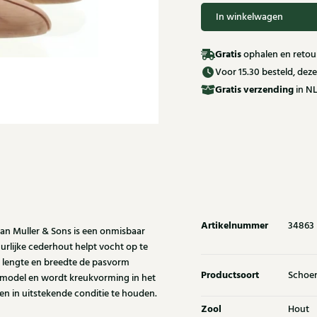
In winkelwagen
Gratis
ophalen en retour
Voor 15.30 besteld, de
Gratis
verzending
in NL
Artikelnummer
34863
an Muller & Sons is een onmisbaar
rlijke cederhout helpt vocht op te
n lengte en breedte de pasvorm
Productsoort
Schoe
 model en wordt kreukvorming in het
n in uitstekende conditie te houden.
Zool
Hout