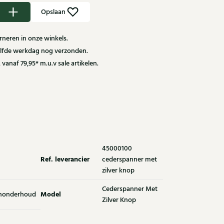
Opslaan
neren in onze winkels.
zelfde werkdag nog verzonden.
 vanaf 79,95* m.u.v sale artikelen.
45000100
Ref. leverancier
cederspanner met
zilver knop
Cederspanner Met
Model
nonderhoud
Zilver Knop