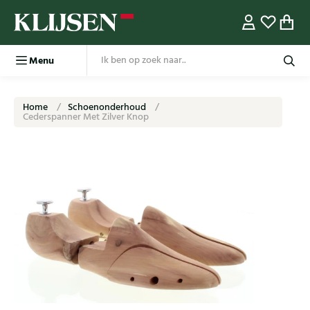
Menu
Home
Schoenonderhoud
Cederspanner Met Zilver Knop