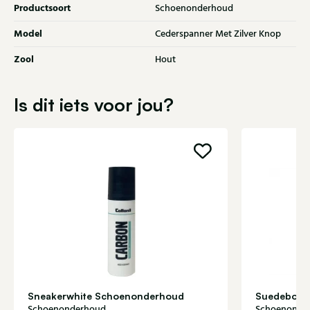
Productsoort
Schoenonderhoud
Model
Cederspanner Met Zilver Knop
Zool
Hout
Is dit iets voor jou?
Sneakerwhite Schoenonderhoud
Suedebors
Schoenonderhoud
Schoenonde