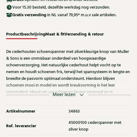
Voor 15.30 besteld, dezelfde werkdag nog verzonden.
Gratis
verzending
in NL vanaf 79,95* m.u.v sale artikelen.
Productbeschrijving
Maat & fit
Verzending & retour
De cederhouten schoenspanner met zilverkleurige knop van Muller
& Sons is een onmisbaar onderdeel van hoogwaardige
schoenverzorging. Het natuurlijke cederhout helpt vocht op te
nemen en houdt schoenen fris, terwijl het spansysteem in lengte en
breedte de pasvorm optimaal ondersteunt. Hierdoor blijven
schoenen mooi in model en wordt kreukvorming in het leer
verminderd. Ideaal om uw schoenen langer verzorgd en in
Meer lezen
uitstekende conditie te houden.
Artikelnummer
34863
45000100 cederspanner met
Ref. leverancier
zilver knop