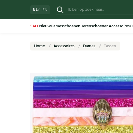
NL
EN
SALE
Nieuw
Damesschoenen
Herenschoenen
Accessoires
O
Home
Accessoires
Dames
Tassen