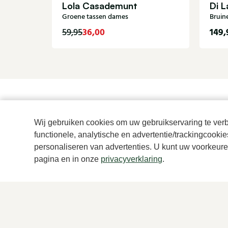
Lola Casademunt
Di L
Groene tassen dames
Bruin
36,00
149,
59,95
Wij gebruiken cookies om uw gebruikservaring te verbe
functionele, analytische en advertentie/trackingcooki
personaliseren van advertenties. U kunt uw voorkeuren
pagina en in onze
privacyverklaring
.
Voor Dames
Voor Heren
Nieuw
Nieuw
Schoenen
Schoenen
Accessoires
Accessoires
Kleding
Kleding
Merken
Merken