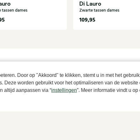
auro
Di Lauro
e tassen dames
Zwarte tassen dames
95
109,95
teren. Door op "Akkoord" te klikken, stemt u in met het gebruik
es. Deze worden gebruikt voor het optimaliseren van de website 
 altijd aanpassen via “
instellingen
”. Meer informatie vindt u o
Over Klijsen
Dameswinkel Klijsen
Over ons
Hoogstraat 7, 2513 AN Den Haag
Vacatures
070 364 91 27
Klantenservice
Klantenservice
Maten
webshop@klijsenschoenmode.nl
Ruilen & retourneren
070 363 84 81