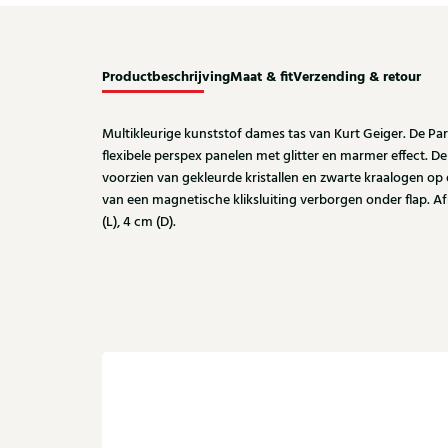
Productbeschrijving
Maat & fit
Verzending & retour
Multikleurige kunststof dames tas van Kurt Geiger. De Par
flexibele perspex panelen met glitter en marmer effect. D
voorzien van gekleurde kristallen en zwarte kraalogen op d
van een magnetische kliksluiting verborgen onder flap. Afm
(L), 4 cm (D).