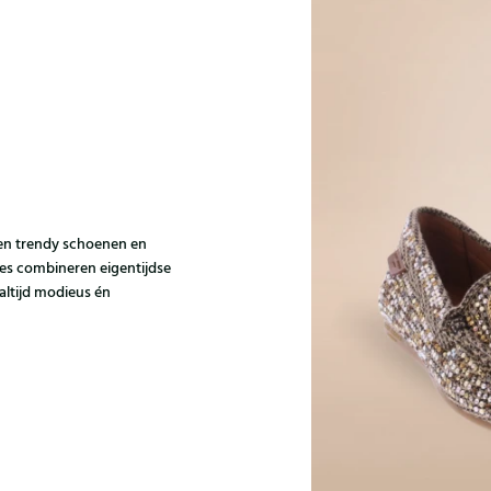
e en trendy schoenen en
ies combineren eigentijdse
altijd modieus én