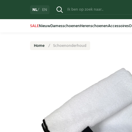
NL
EN
SALE
Nieuw
Damesschoenen
Herenschoenen
Accessoires
O
Home
Schoenonderhoud