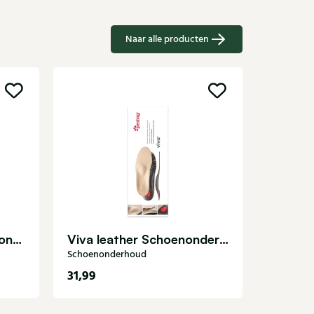
Naar alle producten
Schoenon
Rustical.23123 Schoenonderhoud
Viva leather Schoenonderhoud
Schoenonderhoud
31,99
19,99
34
35
36
37
38