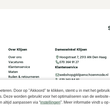
Over Klijsen
Dameswinkel Klijsen
Over ons
Hoogstraat 7, 2513 AN Den Haag
Vacatures
070 364 91 27
Klantenservice
Klantenservice
Maten
webshop@klijsenschoenmode.nl
Ruilen & retourneren
070 363 84 81
Inloggen / Account
teren. Door op "Akkoord" te klikken, stemt u in met het gebruik
es. Deze worden gebruikt voor het optimaliseren van de website 
ies
Algemene voorwaarden
 altijd aanpassen via “
instellingen
”. Meer informatie vindt u o