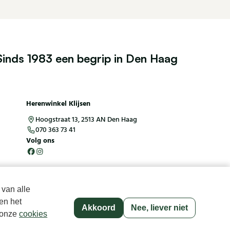
39
40
41
42
43
44
45
46
47
48
35
Sinds 1983 een begrip in Den Haag
40
45
Herenwinkel Klijsen
Hoogstraat 13, 2513 AN Den Haag
070 363 73 41
Volg ons
 van alle
en het
Akkoord
Nee, liever niet
p onze
cookies