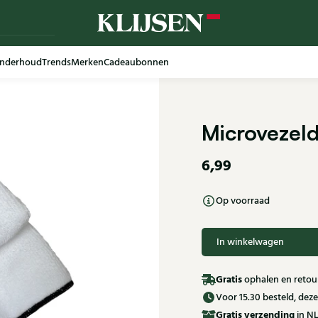
nderhoud
Trends
Merken
Cadeaubonnen
Microvezel
6,99
Op voorraad
In winkelwagen
Gratis
ophalen en retour
Voor 15.30 besteld, de
Gratis
verzending
in NL