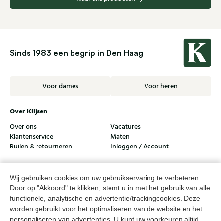
Sinds 1983 een begrip in Den Haag
Voor dames
Voor heren
Over Klijsen
Over ons
Vacatures
Klantenservice
Maten
Ruilen & retourneren
Inloggen / Account
Dameswinkel Klijsen
Wij gebruiken cookies om uw gebruikservaring te verbeteren.
Herenwinkel Klijsen
Door op "Akkoord" te klikken, stemt u in met het gebruik van alle
functionele, analytische en advertentie/trackingcookies. Deze
Klantenservice
worden gebruikt voor het optimaliseren van de website en het
Volg ons
personaliseren van advertenties. U kunt uw voorkeuren altijd