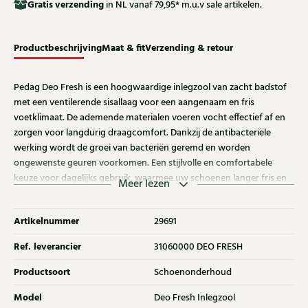
Gratis
verzending
in NL vanaf 79,95* m.u.v sale artikelen.
Productbeschrijving
Maat & fit
Verzending & retour
Pedag Deo Fresh is een hoogwaardige inlegzool van zacht badstof
met een ventilerende sisallaag voor een aangenaam en fris
voetklimaat. De ademende materialen voeren vocht effectief af en
zorgen voor langdurig draagcomfort. Dankzij de antibacteriële
werking wordt de groei van bacteriën geremd en worden
ongewenste geuren voorkomen. Een stijlvolle en comfortabele
keuze voor dagelijks gebruik, waarmee uw schoenen langer fris en
Meer lezen
verzorgd blijven.
Artikelnummer
29691
Ref. leverancier
31060000 DEO FRESH
Productsoort
Schoenonderhoud
Model
Deo Fresh Inlegzool