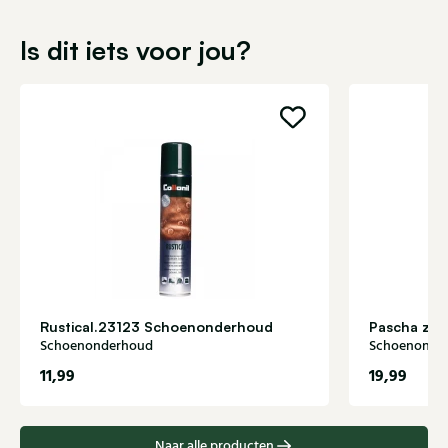
Is dit iets voor jou?
Rustical.23123 Schoenonderhoud
Pascha zo
Schoenonderhoud
Schoenonde
11,99
19,99
Naar alle producten