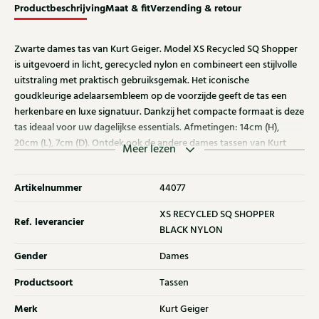
Productbeschrijving
Maat & fit
Verzending & retour
Zwarte dames tas van Kurt Geiger. Model XS Recycled SQ Shopper
is uitgevoerd in licht, gerecycled nylon en combineert een stijlvolle
uitstraling met praktisch gebruiksgemak. Het iconische
goudkleurige adelaarsembleem op de voorzijde geeft de tas een
herkenbare en luxe signatuur. Dankzij het compacte formaat is deze
tas ideaal voor uw dagelijkse essentials. Afmetingen: 14cm (H),
20cm (L), 7cm (D). Ontdek ook de andere dames tassen van Kurt
Meer lezen
Geiger bij Klijsen.
Artikelnummer
44077
XS RECYCLED SQ SHOPPER
Ref. leverancier
BLACK NYLON
Gender
Dames
Productsoort
Tassen
Merk
Kurt Geiger