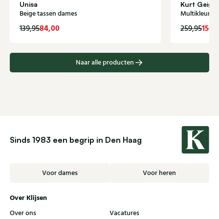
Unisa
Kurt Geige
Beige tassen dames
Multikleur t
84,00
156,
139,95
259,95
Naar alle producten
Sinds 1983 een begrip in Den Haag
Voor dames
Voor heren
Over Klijsen
Over ons
Vacatures