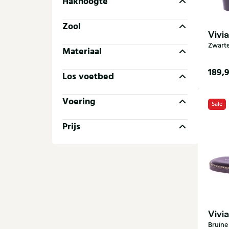
Hakhoogte
Zool
Vivi
Zwarte
Materiaal
189,
Los voetbed
36
Voering
Sale
41
Prijs
Vivi
Bruine