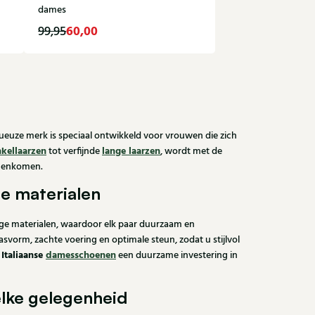
dames
60,00
99,95
36
38
39
ueuze merk is speciaal ontwikkeld voor vrouwen die zich
nkellaarzen
lange laarzen
tot verfijnde
, wordt met de
amenkomen.
 materialen
e materialen, waardoor elk paar duurzaam en
svorm, zachte voering en optimale steun, zodat u stijlvol
Italiaanse
damesschoenen
e
een duurzame investering in
 elke gelegenheid