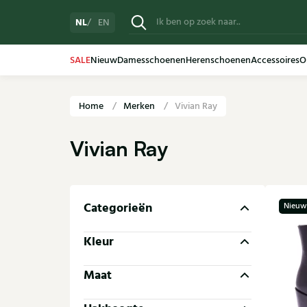
NL
EN
SALE
Nieuw
Damesschoenen
Herenschoenen
Accessoires
O
Home
Merken
Vivian Ray
Vivian Ray
Categorieën
Nieuw
Kleur
Maat