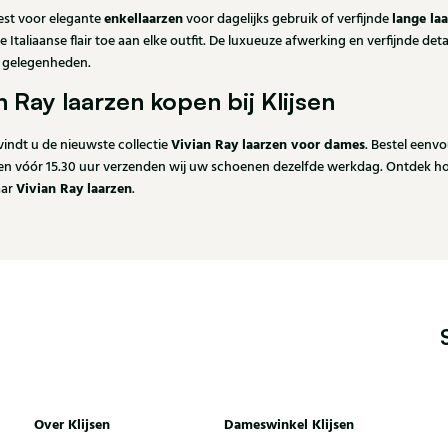
enkellaarzen
lange la
iest voor elegante
voor dagelijks gebruik of verfijnde
ze Italiaanse flair toe aan elke outfit. De luxueuze afwerking en verfijnde det
e gelegenheden.
n Ray laarzen kopen bij Klijsen
Vivian Ray laarzen voor dames
n vindt u de nieuwste collectie
. Bestel eenvo
gen vóór 15.30 uur verzenden wij uw schoenen dezelfde werkdag. Ontdek ho
Vivian Ray laarzen
aar
.
Over Klijsen
Dameswinkel Klijsen