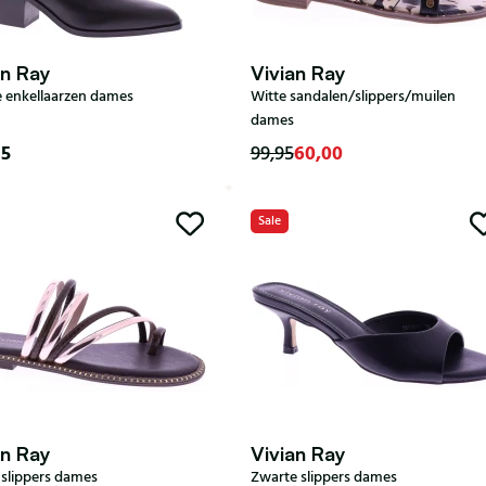
an Ray
Vivian Ray
 enkellaarzen dames
Witte sandalen/slippers/muilen
dames
95
60,00
99,95
37
38
39
40
Sale
37
38
40
41
an Ray
Vivian Ray
 slippers dames
Zwarte slippers dames