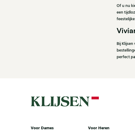
Of u nu k
een tijdlo
feestelijk
Vivia
Bij Klijse
bestellin
perfect p
Voor Dames
Voor Heren