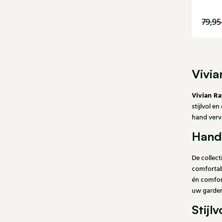
79,95
36
Vivi
Vivian Ra
stijlvol e
hand verv
Hand
De collect
comfortab
én comfor
uw garder
Stijl