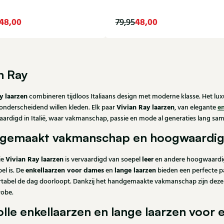
48,00
48,00
79,95
37
38
39
36
an Ray
y laarzen
combineren tijdloos Italiaans design met moderne klasse. Het lux
Vivian Ray laarzen
e
n onderscheidend willen kleden. Elk paar
, van elegante
aardigd in Italië, waar vakmanschap, passie en mode al generaties lang s
gemaakt vakmanschap en hoogwaardige
Vivian Ray laarzen
leer
ie
is vervaardigd van soepel
en andere hoogwaardig
enkellaarzen voor dames
lange laarzen
el is. De
en
bieden een perfecte pa
tabel de dag doorloopt. Dankzij het handgemaakte vakmanschap zijn dez
obe.
volle enkellaarzen en lange laarzen voor