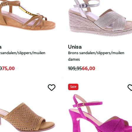
a
Unisa
 sandalen/slippers/muilen
Brons sandalen/slippers/muilen
dames
75,00
66,00
0
109,95
Sale
40
40