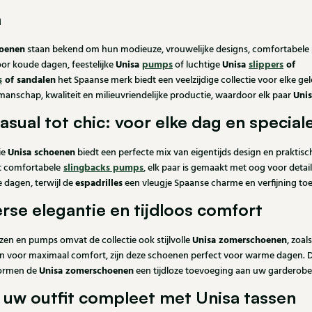
a
hoenen
staan bekend om hun modieuze, vrouwelijke designs, comfortabele p
Unisa
pumps
Unisa
slippers
of
or koude dagen, feestelijke
of luchtige
s
of sandalen
het Spaanse merk biedt een veelzijdige collectie voor elke g
Uni
manschap, kwaliteit en milieuvriendelijke productie, waardoor elk paar
asual tot chic: voor elke dag en speci
Unisa schoenen
ie
biedt een perfecte mix van eigentijds design en praktis
slingbacks pumps
 comfortabele
, elk paar is gemaakt met oog voor detail
espadrilles
 dagen, terwijl de
een vleugje Spaanse charme en verfijning toe
se elegantie en tijdloos comfort
Unisa zomerschoenen
zen en pumps omvat de collectie ook stijlvolle
, zoal
 voor maximaal comfort, zijn deze schoenen perfect voor warme dagen. Dank
Unisa zomerschoenen
vormen de
een tijdloze toevoeging aan uw garderobe,
uw outfit compleet met Unisa tassen