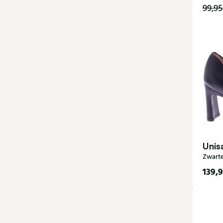
99,95
Unis
Zwart
139,
36