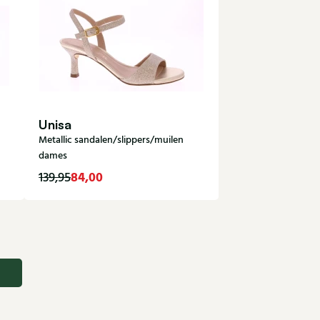
Unisa
Metallic sandalen/slippers/muilen
dames
84,00
139,95
37