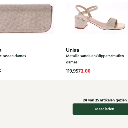
a
Unisa
ic tassen dames
Metallic sandalen/slippers/muilen
dames
5
72,00
119,95
38
24
25
van
artikelen gezien
Meer laden