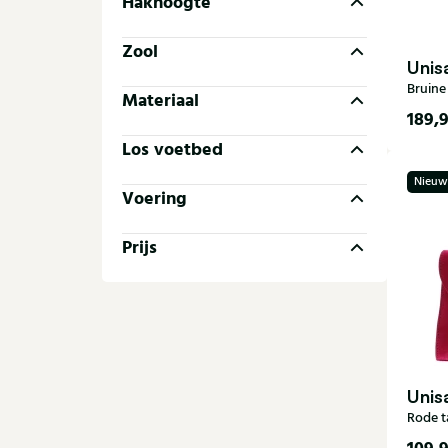
Hakhoogte
Zool
Unis
Bruine
Materiaal
189,
Los voetbed
36
Nieuw
41
Voering
Prijs
Unis
Rode t