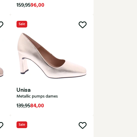
96,00
159,95
Sale
38
Unisa
Metallic pumps dames
84,00
139,95
Sale
36
37
39
40
41