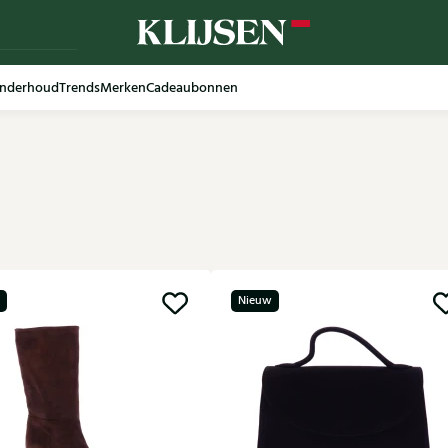
nderhoud
Trends
Merken
Cadeaubonnen
Nieuw