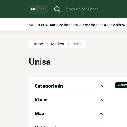
NL
EN
SALE
Nieuw
Damesschoenen
Herenschoenen
Accessoires
O
Home
Merken
Unisa
Unisa
Categorieën
Nieuw
Kleur
Maat