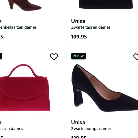
a
Unisa
 enkellaarzen dames
Zwarte tassen dames
95
109,95
37
38
39
40
Nieuw
a
Unisa
assen dames
Zwarte pumps dames