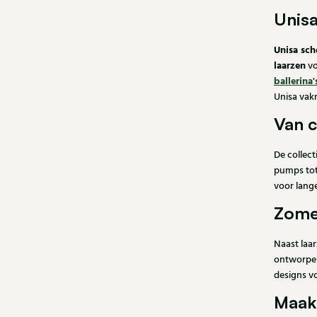
Unis
Unisa sc
laarzen
vo
ballerina'
Unisa vak
Van c
De collect
pumps tot
voor lange
Zomer
Naast laar
ontworpen
designs 
Maak 