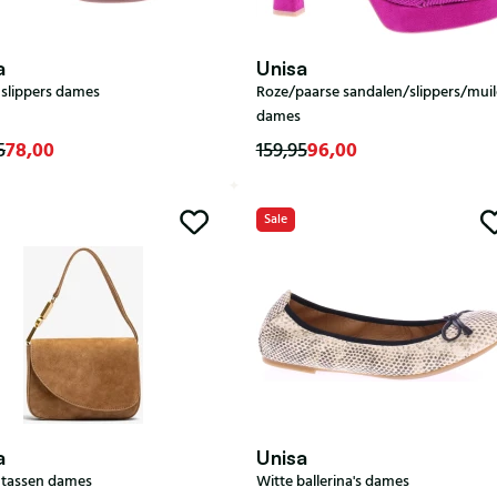
a
Unisa
 slippers dames
Roze/paarse sandalen/slippers/mui
dames
78,00
96,00
5
159,95
Sale
40
41
a
Unisa
 tassen dames
Witte ballerina's dames