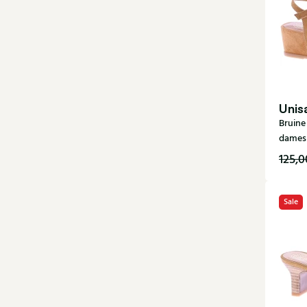
Unis
Bruine
dames
125,0
Sale
38