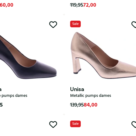
60,00
72,00
119,95
Sale
38
a
Unisa
e pumps dames
Metallic pumps dames
95
84,00
139,95
35
36
37
38
39
Sale
37
38
39
41