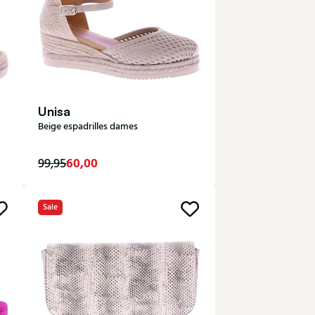
Unisa
Beige espadrilles dames
60,00
99,95
Sale
41