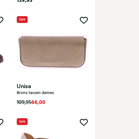
139,95
35
36
37
38
39
Sale
40
41
Unisa
Brons tassen dames
66,00
109,95
Sale