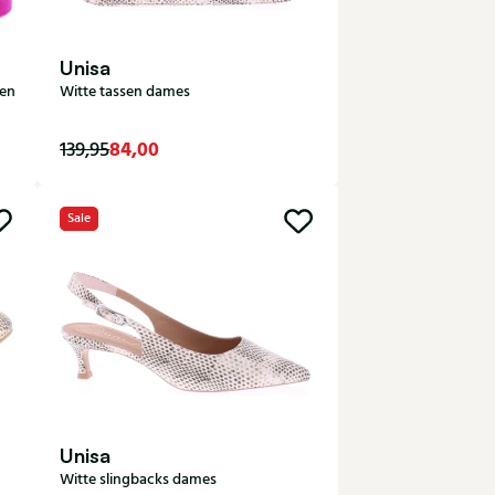
Unisa
len
Witte tassen dames
84,00
139,95
Sale
Unisa
Witte slingbacks dames