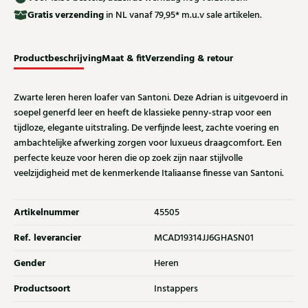
Gratis
verzending
in NL vanaf 79,95* m.u.v sale artikelen.
Productbeschrijving
Maat & fit
Verzending & retour
Zwarte leren heren loafer van Santoni. Deze Adrian is uitgevoerd in
soepel generfd leer en heeft de klassieke penny-strap voor een
tijdloze, elegante uitstraling. De verfijnde leest, zachte voering en
ambachtelijke afwerking zorgen voor luxueus draagcomfort. Een
perfecte keuze voor heren die op zoek zijn naar stijlvolle
veelzijdigheid met de kenmerkende Italiaanse finesse van Santoni.
Artikelnummer
45505
Ref. leverancier
MCAD19314JJ6GHASN01
Gender
Heren
Productsoort
Instappers