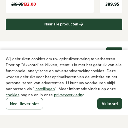
132,00
389,95
219,95
Naar alle producten
Sinds 1983 een begrip in Den Haag
Wij gebruiken cookies om uw gebruikservaring te verbeteren.
Door op "Akkoord" te klikken, stemt u in met het gebruik van alle
functionele, analytische en advertentie/trackingcookies. Deze
Voor dames
Voor heren
worden gebruikt voor het optimaliseren van de website en het
personaliseren van advertenties. U kunt uw voorkeuren altijd
Over Klijsen
aanpassen via “
instellingen
”. Meer informatie vindt u op onze
cookies
pagina en in onze
privacyverklaring
.
Over ons
Vacatures
Klantenservice
Maten
Nee, liever niet
Akkoord
Ruilen & retourneren
Inloggen / Account
Dameswinkel Klijsen