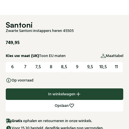
Santoni
Zwarte Santoni instappers heren 45505
749,95
Kies uw maat (UK)
Toon EU maten
Maattabel
6
7
7,5
8
8,5
9
9,5
10,5
11
Op voorraad
In winkelwagen
Opslaan
Gratis
ophalen en retourneren in onze winkels.
Voor 15.30 besteld, dezelfde werkdag nog verzonden.