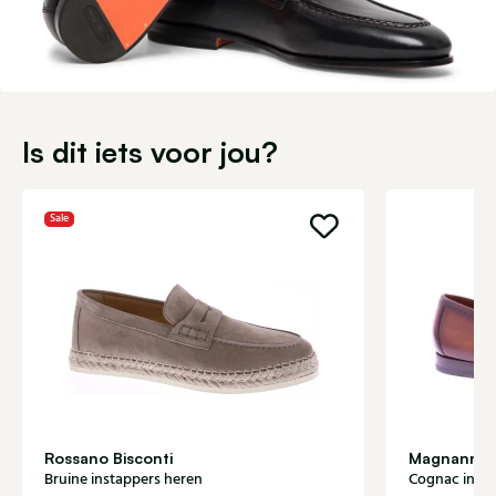
Is dit iets voor jou?
Sale
Rossano Bisconti
Magnanni
Bruine instappers heren
Cognac insta