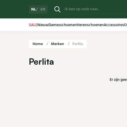
NL
EN
SALE
Nieuw
Damesschoenen
Herenschoenen
Accessoires
O
Home
Merken
Perlita
Perlita
Er zijn ge