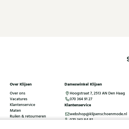
Over Klijsen
Dameswinkel Klijsen
Over ons
Hoogstraat 7, 2513 AN Den Haag
Vacatures
070 364 91 27
Klantenservice
Klantenservice
Maten
webshop@klijsenschoenmode.nl
Ruilen & retourneren
070 363 84 81
Inloggen / Account