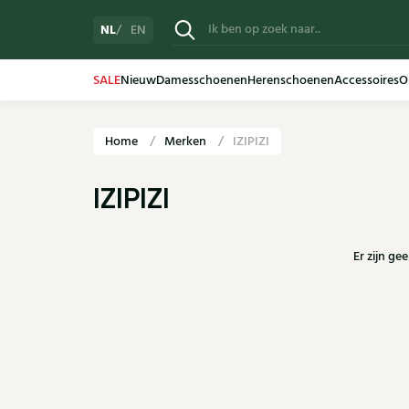
NL
EN
SALE
Nieuw
Damesschoenen
Herenschoenen
Accessoires
O
Home
Merken
IZIPIZI
IZIPIZI
Er zijn ge