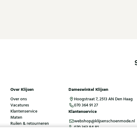
Over Klijsen
Dameswinkel Klijsen
Over ons
Hoogstraat 7, 2513 AN Den Haag
Vacatures
070 364 91 27
Klantenservice
Klantenservice
Maten
webshop@klijsenschoenmode.nl
Ruilen & retourneren
070 363 84 81
Inloggen / Account