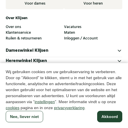
Voor dames
Voor heren
Over Klijsen
Over ons
Vacatures
Klantenservice
Maten
Ruilen & retourneren
Inloggen / Account
Dameswinkel Klijsen
Herenwinkel Klijsen
Klantenservice
Wij gebruiken cookies om uw gebruikservaring te verbeteren.
Door op "Akkoord" te klikken, stemt u in met het gebruik van alle
Volg ons
functionele, analytische en advertentie/trackingcookies. Deze
worden gebruikt voor het optimaliseren van de website en het
personaliseren van advertenties. U kunt uw voorkeuren altijd
© Klijsen Schoenmode - 2026
aanpassen via “
instellingen
”. Meer informatie vindt u op onze
Privacyverklaring
Cookies
Algemene voorwaarden
cookies
pagina en in onze
privacyverklaring
.
Nee, liever niet
Akkoord