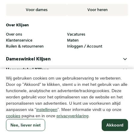
Voor dames
Voor heren
Over Klijsen
Over ons
Vacatures
Klantenservice
Maten
Ruilen & retourneren
Inloggen / Account
Dameswinkel Klijsen
Herenwinkel Klijsen
Wij gebruiken cookies om uw gebruikservaring te verbeteren.
Klantenservice
Door op "Akkoord" te klikken, stemt u in met het gebruik van alle
Volg ons
functionele, analytische en advertentie/trackingcookies. Deze
worden gebruikt voor het optimaliseren van de website en het
personaliseren van advertenties. U kunt uw voorkeuren altijd
© Klijsen Schoenmode - 2026
aanpassen via “
instellingen
”. Meer informatie vindt u op onze
cookies
pagina en in onze
privacyverklaring
.
Privacyverklaring
Cookies
Algemene voorwaarden
Nee, liever niet
Akkoord