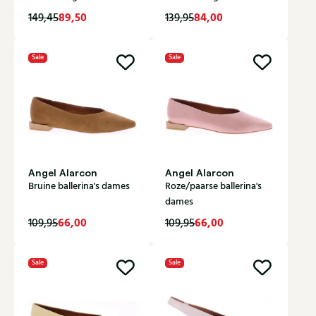
89,50
84,00
149,45
139,95
Sale
Sale
Angel Alarcon
Angel Alarcon
Bruine ballerina's dames
Roze/paarse ballerina's
dames
66,00
66,00
109,95
109,95
Sale
Sale