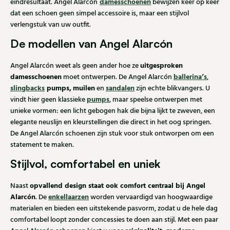
damesschoenen
eindresultaat. Angel Alarcón
bewijzen keer op keer
dat een schoen geen simpel accessoire is, maar een stijlvol
verlengstuk van uw outfit.
De modellen van Angel Alarcón
uitgesproken
Angel Alarcón weet als geen ander hoe ze
damesschoenen
ballerina’s
moet ontwerpen. De Angel Alarcón
,
slingbacks
pumps,
muilen
sandalen
en
zijn echte blikvangers. U
pumps
vindt hier geen klassieke
, maar speelse ontwerpen met
unieke vormen: een licht gebogen hak die bijna lijkt te zweven, een
elegante neuslijn en kleurstellingen die direct in het oog springen.
De Angel Alarcón schoenen zijn stuk voor stuk ontworpen om een
statement te maken.
Stijlvol, comfortabel en uniek
opvallend design staat ook comfort centraal bij Angel
Naast
Alarcón
enkellaarzen
. De
worden vervaardigd van hoogwaardige
materialen en bieden een uitstekende pasvorm, zodat u de hele dag
comfortabel loopt zonder concessies te doen aan stijl. Met een paar