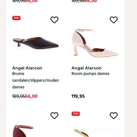
66,00
66,00
109,95
109,95
Sale
Angel Alarcon
Angel Alarcon
Bruine
Room pumps dames
sandalen/slippers/muilen
dames
66,00
119,95
109,95
Sale