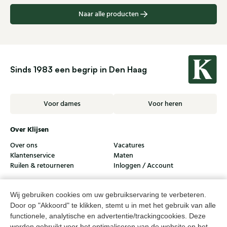
Naar alle producten
Sinds 1983 een begrip in Den Haag
Voor dames
Voor heren
Over Klijsen
Over ons
Vacatures
Klantenservice
Maten
Ruilen & retourneren
Inloggen / Account
Dameswinkel Klijsen
Wij gebruiken cookies om uw gebruikservaring te verbeteren.
Herenwinkel Klijsen
Door op "Akkoord" te klikken, stemt u in met het gebruik van alle
functionele, analytische en advertentie/trackingcookies. Deze
Klantenservice
worden gebruikt voor het optimaliseren van de website en het