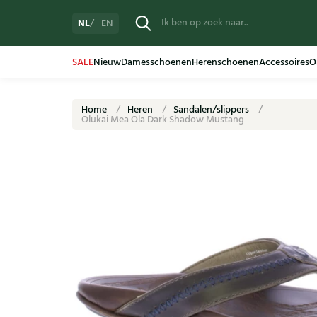
NL
EN
SALE
Nieuw
Damesschoenen
Herenschoenen
Accessoires
O
Home
Heren
Sandalen/slippers
Olukai Mea Ola Dark Shadow Mustang