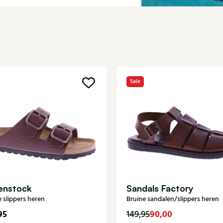
Sale
kenstock
Sandals Factory
 slippers heren
Bruine sandalen/slippers heren
95
90,00
149,95