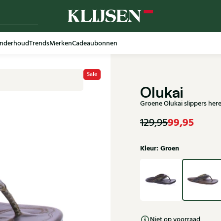
nderhoud
Trends
Merken
Cadeaubonnen
Sale
Olukai
Groene Olukai slippers he
99,95
129,95
Kleur: Groen
Niet op voorraad