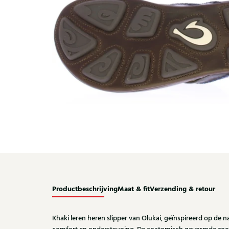
Productbeschrijving
Maat & fit
Verzending & retour
Khaki leren heren slipper van Olukai, geïnspireerd op de