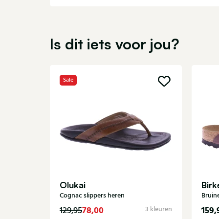
Is dit iets voor jou?
Sale
Olukai
Bir
Cognac slippers heren
Bruine
78,00
159,
129,95
3 kleuren