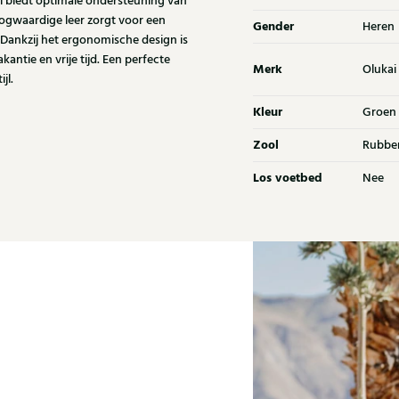
 biedt optimale ondersteuning van
hoogwaardige leer zorgt voor een
Gender
Heren
 Dankzij het ergonomische design is
kantie en vrije tijd. Een perfecte
Merk
Olukai
jl.
Kleur
Groen
Zool
Rubbe
Los voetbed
Nee