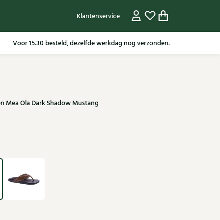
Klantenservice
Gratis verzending in NL vanaf 79,95* m.u.v sale artikelen.
ren Mea Ola Dark Shadow Mustang