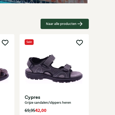
Naar alle producten
Sale
Sale
Sandal
Bruine sli
Cypres
Grijze sandalen/slippers heren
42,00
9
69,95
149,95