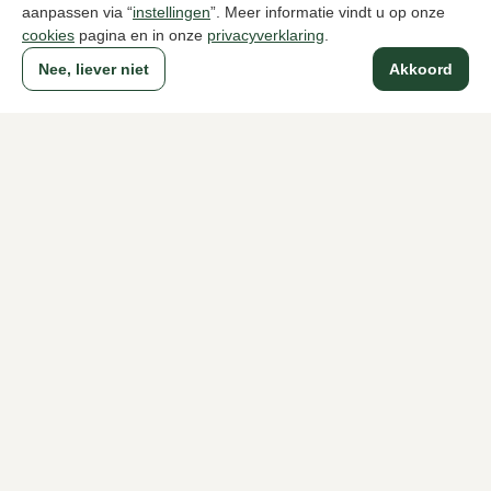
aanpassen via “
instellingen
”. Meer informatie vindt u op onze
cookies
pagina en in onze
privacyverklaring
.
Nee, liever niet
Akkoord
Carlo Lanza
Carlo Lanz
Blauwe sokken heren
Grijze sokke
17,99
17,95
Naar alle producten
Sinds 1983 een begrip in Den Haag
Voor dames
Voor heren
Over Klijsen