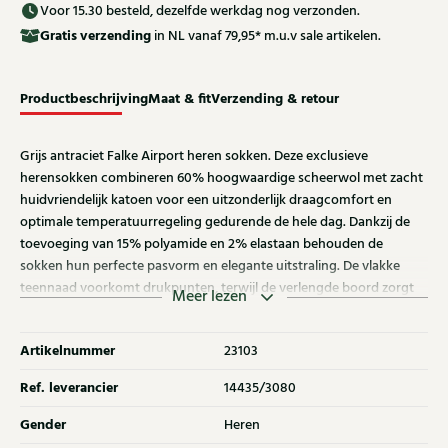
Voor 15.30 besteld, dezelfde werkdag nog verzonden.
Gratis
verzending
in NL vanaf 79,95* m.u.v sale artikelen.
Productbeschrijving
Maat & fit
Verzending & retour
Grijs antraciet Falke Airport heren sokken. Deze exclusieve
herensokken combineren 60% hoogwaardige scheerwol met zacht
huidvriendelijk katoen voor een uitzonderlijk draagcomfort en
optimale temperatuurregeling gedurende de hele dag. Dankzij de
toevoeging van 15% polyamide en 2% elastaan behouden de
sokken hun perfecte pasvorm en elegante uitstraling. De vlakke
teennaad voorkomt drukpunten, terwijl de verlengde boord zorgt
Meer lezen
voor een plooivrije aansluiting op het been. De stijlvolle grijs
antraciet kleur geeft deze luxe Falke herensokken een verfijnde en
Artikelnummer
23103
tijdloze uitstraling. Ontdek ook de andere herensokken van Falke bij
Klijsen.
Ref. leverancier
14435/3080
Gender
Heren