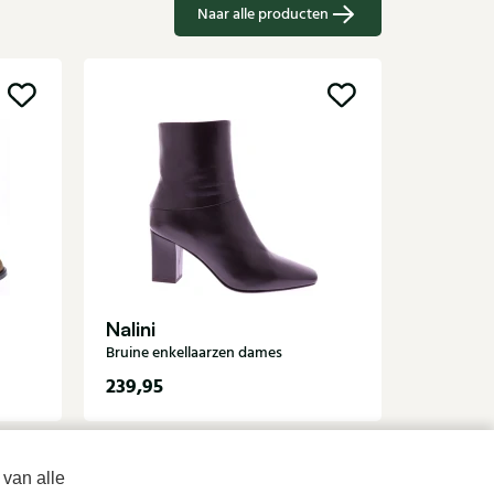
Naar alle producten
UGG
Groene en
Nalini
Bruine enkellaarzen dames
239,95
169,95
 van alle