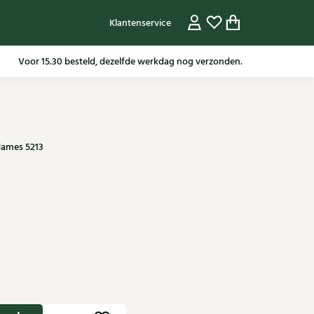
Klantenservice
Gratis verzending in NL vanaf 79,95* m.u.v sale artikelen.
dames 5213