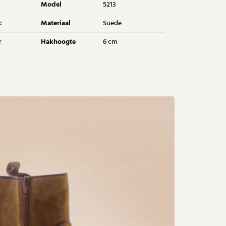
Model
5213
Materiaal
c
Suede
Hakhoogte
r
6 cm