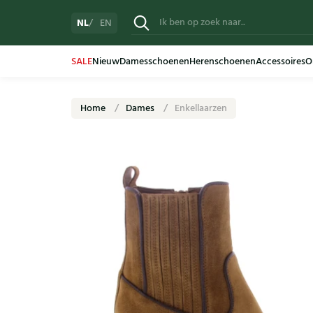
NL
EN
SALE
Nieuw
Damesschoenen
Herenschoenen
Accessoires
O
Home
Dames
Enkellaarzen