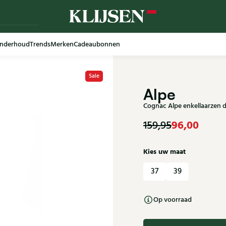
nderhoud
Trends
Merken
Cadeaubonnen
Sale
Alpe
Cognac Alpe enkellaarzen 
96,00
159,95
Kies uw maat
37
39
Op voorraad