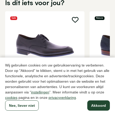
Is dit iets voor jou?
Sale
Nieuw
Wij gebruiken cookies om uw gebruikservaring te verbeteren.
Door op "Akkoord" te klikken, stemt u in met het gebruik van alle
Floris van Bommel
Floris van
functionele, analytische en advertentie/trackingcookies. Deze
Grijze veterschoenen heren
Blauwe vete
worden gebruikt voor het optimaliseren van de website en het
165,00
279,95
279,95
personaliseren van advertenties. U kunt uw voorkeuren altijd
aanpassen via “
instellingen
”. Meer informatie vindt u op onze
cookies
pagina en in onze
privacyverklaring
.
Naar alle producten
Nee, liever niet
Akkoord