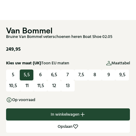
Van Bommel
Bruine Van Bommel veterschoenen heren Boat Shoe 02.05
249,95
Kies uw maat (UK)
Toon EU maten
Maattabel
5
5,5
6
6,5
7
7,5
8
9
9,5
10,5
11
11,5
12
13
Op voorraad
In winkelwagen
Opslaan