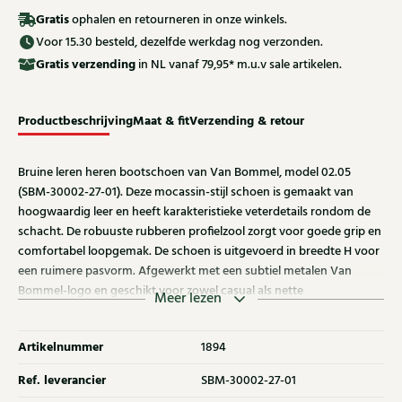
Gratis
ophalen en retourneren in onze winkels.
Voor 15.30 besteld, dezelfde werkdag nog verzonden.
Gratis
verzending
in NL vanaf 79,95* m.u.v sale artikelen.
Productbeschrijving
Maat & fit
Verzending & retour
Bruine leren heren bootschoen van Van Bommel, model 02.05
(SBM-30002-27-01). Deze mocassin-stijl schoen is gemaakt van
hoogwaardig leer en heeft karakteristieke veterdetails rondom de
schacht. De robuuste rubberen profielzool zorgt voor goede grip en
comfortabel loopgemak. De schoen is uitgevoerd in breedte H voor
een ruimere pasvorm. Afgewerkt met een subtiel metalen Van
Bommel-logo en geschikt voor zowel casual als nette
Meer lezen
gelegenheden.
Artikelnummer
1894
Ref. leverancier
SBM-30002-27-01