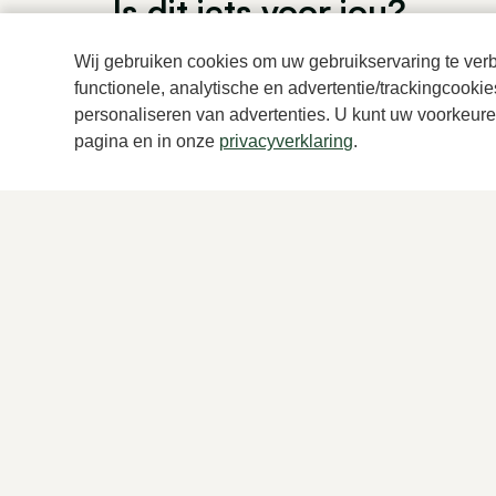
Is dit iets voor jou?
Wij gebruiken cookies om uw gebruikservaring te verbe
functionele, analytische en advertentie/trackingcooki
Sale
personaliseren van advertenties. U kunt uw voorkeuren
pagina en in onze
privacyverklaring
.
Berwick
Cyp
Bruine instappers heren
Bruin
239,95
79,9