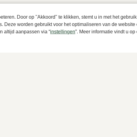
teren. Door op "Akkoord" te klikken, stemt u in met het gebruik
es. Deze worden gebruikt voor het optimaliseren van de website 
 altijd aanpassen via “
instellingen
”. Meer informatie vindt u o
res
Magnanni
e instappers heren
Blauwe instappers heren
48,00
319,95
5