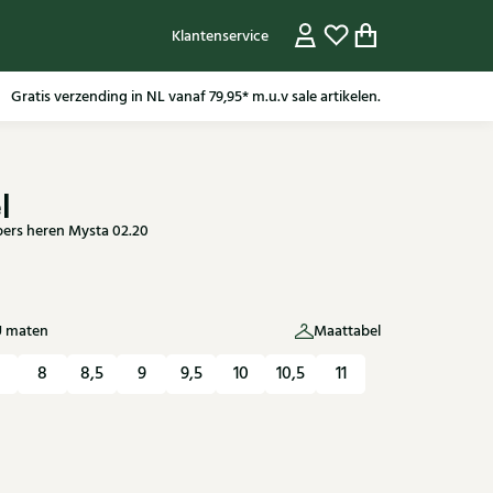
Klantenservice
Gratis verzending in NL vanaf 79,95* m.u.v sale artikelen.
l
ers heren Mysta 02.20
U maten
Maattabel
8
8,5
9
9,5
10
10,5
11