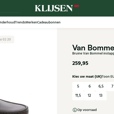
nderhoud
Trends
Merken
Cadeaubonnen
a 02 20
Van Bomme
Bruine Van Bommel instapp
259,95
Kies uw maat (UK)
Toon E
5
6
6,5
7
11,5
12
13
Op voorraad