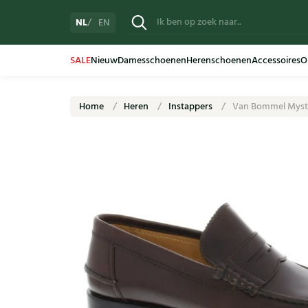
NL
EN
SALE
Nieuw
Damesschoenen
Herenschoenen
Accessoires
O
Home
Heren
Instappers
Van Bommel Myst