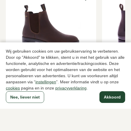
Wij gebruiken cookies om uw gebruikservaring te verbeteren.
Door op "Akkoord" te klikken, stemt u in met het gebruik van alle
Dubarry
Carlos San
Bruine enkellaarzen heren
Bruine enkel
functionele, analytische en advertentie/trackingcookies. Deze
worden gebruikt voor het optimaliseren van de website en het
269,95
389,95
personaliseren van advertenties. U kunt uw voorkeuren altijd
aanpassen via “
instellingen
”. Meer informatie vindt u op onze
cookies
pagina en in onze
privacyverklaring
.
Naar alle producten
Nee, liever niet
Akkoord
Sinds 1983 een begrip in Den Haag