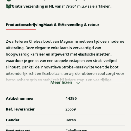
Gratis
verzending
in NL vanaf 79,95* m.u.v sale artikelen.
Productbeschrijving
Maat & fit
Verzending & retour
Zwarte leren Chelsea boot van Magnanni met een tijdloze, moderne
uitstraling. Deze elegante enkellaars is vervaardigd van
hoogwaardig kalfsleer en afgewerkt met elastische inzetten,
waardoor je geniet van een soepele instap en een strak, verfijnd
silhouet. Dankzij de innovatieve Strobel-maakwijze voelt de boot
uitzonderlijk licht en flexibel aan, terwijl de rubberen zool zorgt voor
betrouwbare grip en stabiliteit bij iedere stap. Een veelzijdige
Meer lezen
Chelsea boot die moeiteloos stijl en comfort combineert en perfect
past onder zowel een maatpak als een casual jeans of chino. Ontdek
Artikelnummer
44386
ook andere Magnanni boots bij Klijsen.
Ref. leverancier
25559
Gender
Heren