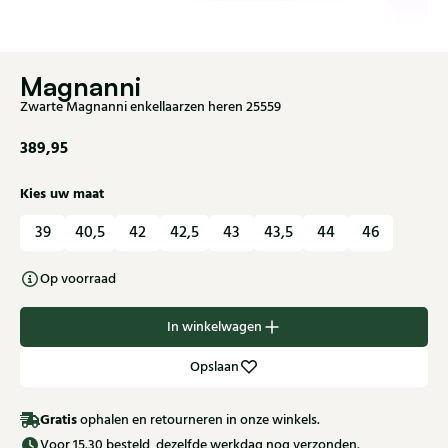
Magnanni
Zwarte Magnanni enkellaarzen heren 25559
389,95
Kies uw maat
39
40,5
42
42,5
43
43,5
44
46
Op voorraad
In winkelwagen
Opslaan
Gratis
ophalen en retourneren in onze winkels.
Voor 15.30 besteld, dezelfde werkdag nog verzonden.