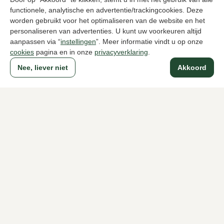
functionele, analytische en advertentie/trackingcookies. Deze
worden gebruikt voor het optimaliseren van de website en het
personaliseren van advertenties. U kunt uw voorkeuren altijd
aanpassen via “
instellingen
”. Meer informatie vindt u op onze
cookies
pagina en in onze
privacyverklaring
.
Lorenzo Masiero
Di Lauro
Bruine enkellaarzen dames
Zwarte enkel
Nee, liever niet
Akkoord
439,95
169,95
Naar alle producten
Sinds 1983 een begrip in Den Haag
Voor dames
Voor heren