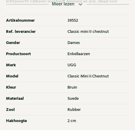
lichtgewicht rubberen zool biedt demping en grip, ideaal voor
Meer lezen
dagelijks gebruik. Ontdek ook de andere dames laarzen van UGG bij
Klijsen.
Artikelnummer
39552
Ref. leverancier
Classic mini II chestnut
Gender
Dames
Productsoort
Enkellaarzen
Merk
UGG
Model
Classic Mini Ii Chestnut
Kleur
Bruin
Materiaal
Suede
Zool
Rubber
Hakhoogte
2 cm