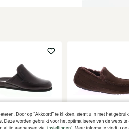
de
UGG
teren. Door op "Akkoord" te klikken, stemt u in met het gebruik
aux pantoffels heren
Bruine pantoffels heren
es. Deze worden gebruikt voor het optimaliseren van de website 
5
145,00
 altijd aanpassen via “
instellingen
”. Meer informatie vindt u o