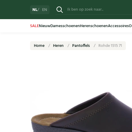
NL
EN
SALE
Nieuw
Damesschoenen
Herenschoenen
Accessoires
O
Home
Heren
Pantoffels
Rohde 1515 71