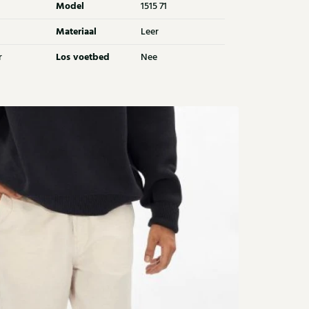
Model
1515 71
Materiaal
Leer
Los voetbed
r
Nee