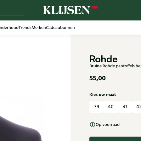
nderhoud
Trends
Merken
Cadeaubonnen
Rohde
Bruine Rohde pantoffels her
55,00
Kies uw maat
39
40
41
4
Op voorraad