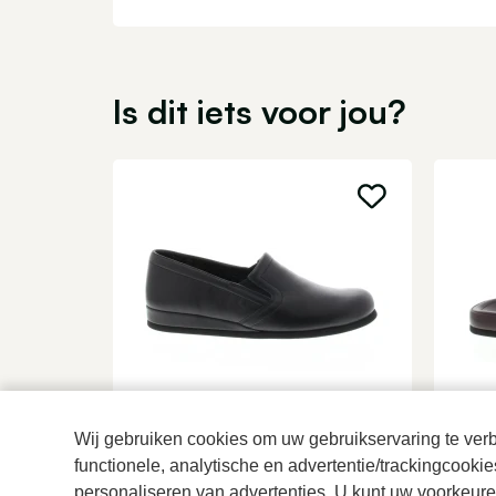
Is dit iets voor jou?
Rohde
Roh
Wij gebruiken cookies om uw gebruikservaring te verbe
Zwarte pantoffels heren
Borde
functionele, analytische en advertentie/trackingcooki
89,95
79,9
personaliseren van advertenties. U kunt uw voorkeuren