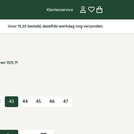
Klantenservice
Gratis verzending in NL vanaf 79,95* m.u.v sale artikelen.
en 1515 71
2
43
44
45
46
47