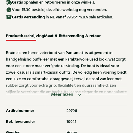
Gratis
ophalen en retourneren in onze winkels.
Voor 15.30 besteld, dezelfde werkdag nog verzonden.
Gratis
verzending
in NL vanaf 79,95* m.u.v sale artikelen.
Productbeschrijving
Maat & fit
Verzending & retour
Bruine leren heren veterboot van Pantanetti is uitgevoerd in
handgefinishd buffelleer met een karaktervolle used look, wat zorgt
voor een stoere maar verfijnde uitstraling. De boot is ideaal voor
zowel casual als smart-casual outfits. De volledig leren voering biedt
een luxe en comfortabel draaggevoel, terwijl de zool van leer met
rubber zorgt voor extra grip, flexibiliteit en duurzaamheid. Een
stijlvolle veterboot die ambacht, Italiaanse elegantie en nonchalante
Meer lezen
klasse perfect combineert.
Artikelnummer
29706
Ref. leverancier
10941
Gender
Heren