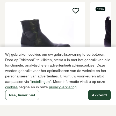
Nieuw
Wij gebruiken cookies om uw gebruikservaring te verbeteren.
Door op "Akkoord" te klikken, stemt u in met het gebruik van alle
Fabrizio Silenzi
Pantanetti
functionele, analytische en advertentie/trackingcookies. Deze
Zwarte enkellaarzen heren
Zwarte enkel
worden gebruikt voor het optimaliseren van de website en het
personaliseren van advertenties. U kunt uw voorkeuren altijd
389,95
469,95
aanpassen via “
instellingen
”. Meer informatie vindt u op onze
cookies
pagina en in onze
privacyverklaring
.
Nee, liever niet
Akkoord
Naar alle producten