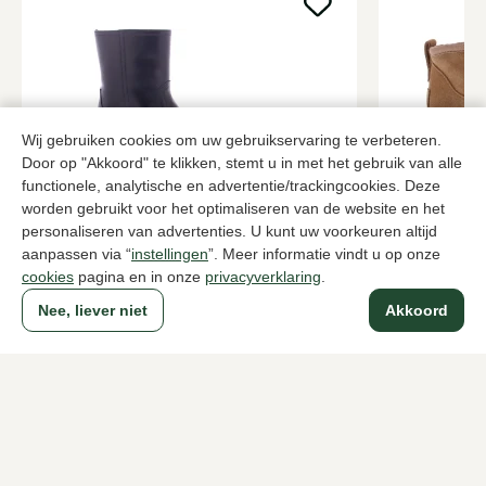
Wij gebruiken cookies om uw gebruikservaring te verbeteren.
Door op "Akkoord" te klikken, stemt u in met het gebruik van alle
functionele, analytische en advertentie/trackingcookies. Deze
worden gebruikt voor het optimaliseren van de website en het
personaliseren van advertenties. U kunt uw voorkeuren altijd
Guglielmo Rotta
UGG
Zwarte enkellaarzen dames
Bruine enkel
aanpassen via “
instellingen
”. Meer informatie vindt u op onze
cookies
pagina en in onze
privacyverklaring
.
349,95
179,95
Nee, liever niet
Akkoord
Naar alle producten
Sinds 1983 een begrip in Den Haag