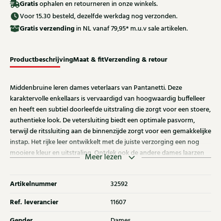
Gratis
ophalen en retourneren in onze winkels.
Voor 15.30 besteld, dezelfde werkdag nog verzonden.
Gratis
verzending
in NL vanaf 79,95* m.u.v sale artikelen.
Productbeschrijving
Maat & fit
Verzending & retour
Middenbruine leren dames veterlaars van Pantanetti. Deze
karaktervolle enkellaars is vervaardigd van hoogwaardig buffelleer
en heeft een subtiel doorleefde uitstraling die zorgt voor een stoere,
authentieke look. De vetersluiting biedt een optimale pasvorm,
terwijl de ritssluiting aan de binnenzijde zorgt voor een gemakkelijke
instap. Het rijke leer ontwikkelt met de juiste verzorging een nog
mooiere kleur en uitstraling. Ontdek ook de andere dames laarzen
Meer lezen
van Pantanetti bij Klijsen.
Artikelnummer
32592
Ref. leverancier
11607
Gender
Dames