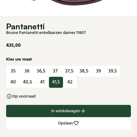
Pantanetti
Bruine Pantanetti enkellaarzen dames 11607
435,00
Kies uw maat
35
36
36,5
37
37,5
38,5
39
39,5
40
40,5
41
41,5
42
Op voorraad
In winkelwagen
Opslaan