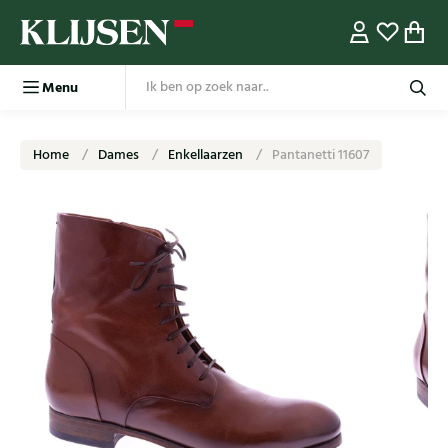
Menu
Home
Dames
Enkellaarzen
Pantanetti 11607