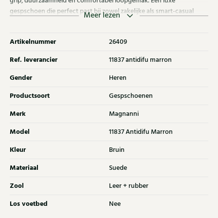
grip, duurzaamheid en comfortabel loopgemak. Een luxe
gespschoen die perfect past bij zowel zakelijke als smart-casual
Meer lezen
outfits. Ontdek ook andere Magnanni schoenen bij Klijsen.
Artikelnummer
26409
Ref. leverancier
11837 antidifu marron
Gender
Heren
Productsoort
Gespschoenen
Merk
Magnanni
Model
11837 Antidifu Marron
Kleur
Bruin
Materiaal
Suede
Zool
Leer + rubber
Los voetbed
Nee