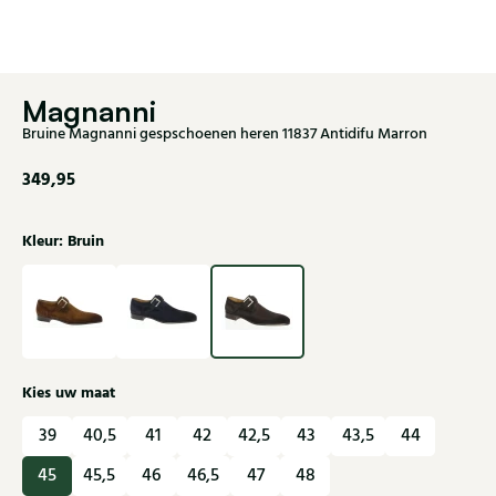
Magnanni
Bruine Magnanni gespschoenen heren 11837 Antidifu Marron
349,95
Kleur: Bruin
Kies uw maat
39
40,5
41
42
42,5
43
43,5
44
45
45,5
46
46,5
47
48