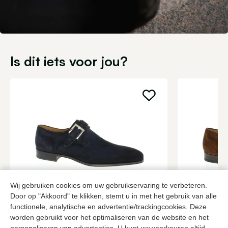
Is dit iets voor jou?
Wij gebruiken cookies om uw gebruikservaring te verbeteren.
Door op "Akkoord" te klikken, stemt u in met het gebruik van alle
Magnanni
Magnanni
functionele, analytische en advertentie/trackingcookies. Deze
Blauwe gespschoenen heren
Cognac gesp
worden gebruikt voor het optimaliseren van de website en het
349,95
3 kleuren
349,95