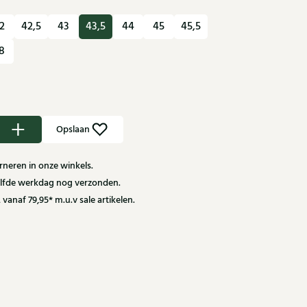
2
42,5
43
43,5
44
45
45,5
8
Opslaan
neren in onze winkels.
zelfde werkdag nog verzonden.
 vanaf 79,95* m.u.v sale artikelen.