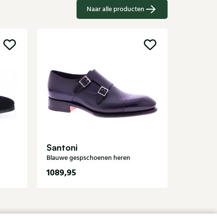
Naar alle producten
Sale
Magnan
Bruine ge
Santoni
Blauwe gespschoenen heren
1089,95
3
549,95