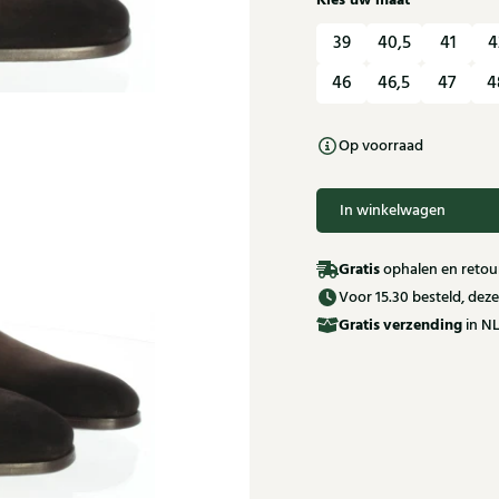
Kies uw maat
39
40,5
41
4
46
46,5
47
4
Op voorraad
In winkelwagen
Gratis
ophalen en retour
Voor 15.30 besteld, de
Gratis
verzending
in NL