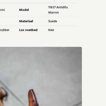
11837 Antidifu
Model
nni
Marron
Materiaal
Suede
Los voetbed
 rubber
Nee