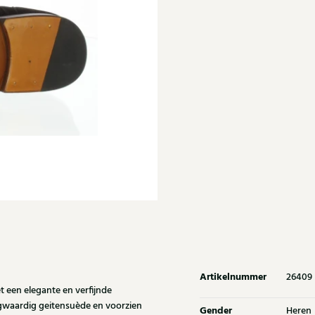
Artikelnummer
26409
een elegante en verfijnde
oogwaardig geitensuède en voorzien
Gender
Heren