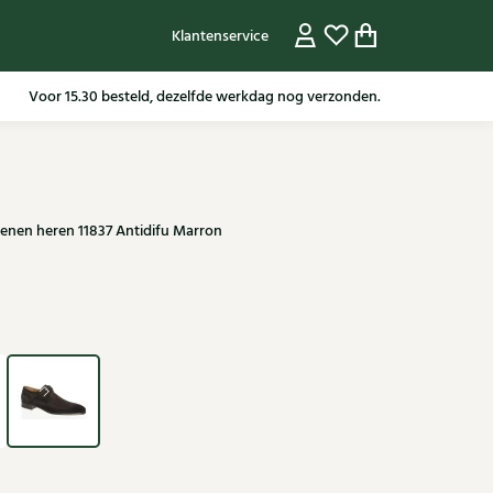
Klantenservice
Gratis verzending in NL vanaf 79,95* m.u.v sale artikelen.
nen heren 11837 Antidifu Marron