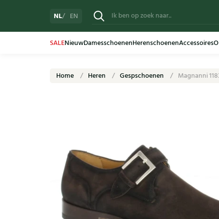
NL
EN
SALE
Nieuw
Damesschoenen
Herenschoenen
Accessoires
O
Home
Heren
Gespschoenen
Magnanni 118