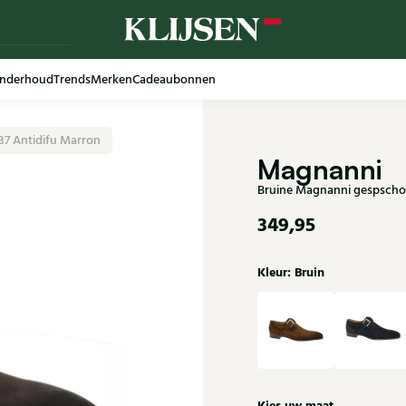
nderhoud
Trends
Merken
Cadeaubonnen
37 Antidifu Marron
Magnanni
Bruine Magnanni gespschoe
349,95
Kleur: Bruin