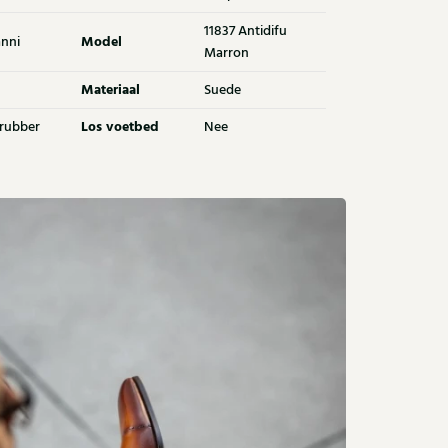
11837 Antidifu
Model
nni
Marron
Materiaal
Suede
Los voetbed
 rubber
Nee