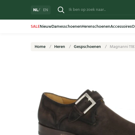
NL
EN
SALE
Nieuw
Damesschoenen
Herenschoenen
Accessoires
O
Home
Heren
Gespschoenen
Magnanni 118