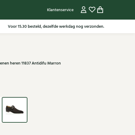
Klantenservice
Gratis verzending in NL vanaf 79,95* m.u.v sale artikelen.
nen heren 11837 Antidifu Marron