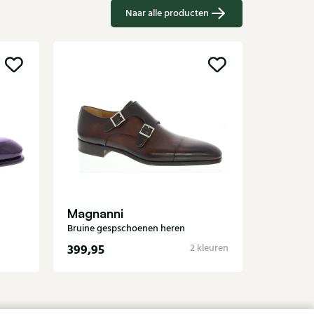
Naar alle producten
Carlos
Blauwe g
Magnanni
Bruine gespschoenen heren
399,95
349,95
2 kleuren