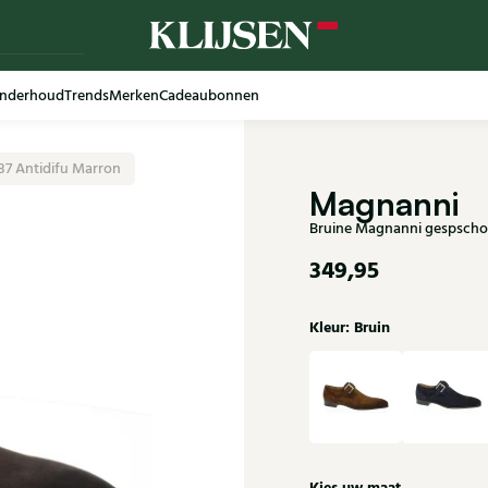
nderhoud
Trends
Merken
Cadeaubonnen
37 Antidifu Marron
Magnanni
Bruine Magnanni gespschoe
349,95
Kleur: Bruin