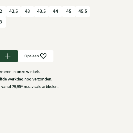
2
42,5
43
43,5
44
45
45,5
8
Opslaan
neren in onze winkels.
zelfde werkdag nog verzonden.
 vanaf 79,95* m.u.v sale artikelen.