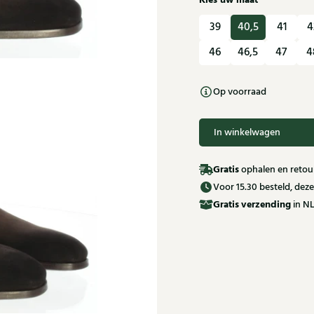
Kies uw maat
39
40,5
41
4
46
46,5
47
4
Op voorraad
In winkelwagen
Gratis
ophalen en retour
Voor 15.30 besteld, de
Gratis
verzending
in NL