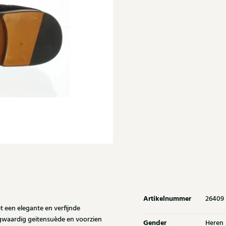
Artikelnummer
26409
een elegante en verfijnde
oogwaardig geitensuède en voorzien
Gender
Heren