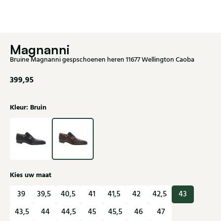
Magnanni
Bruine Magnanni gespschoenen heren 11677 Wellington Caoba
399,95
Kleur: Bruin
Kies uw maat
39
39,5
40,5
41
41,5
42
42,5
43
43,5
44
44,5
45
45,5
46
47