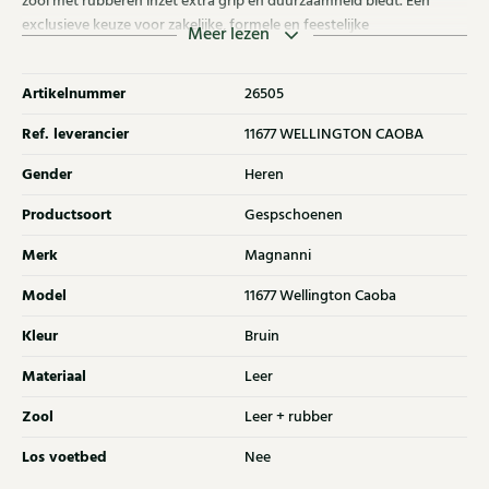
zool met rubberen inzet extra grip en duurzaamheid biedt. Een
exclusieve keuze voor zakelijke, formele en feestelijke
Meer lezen
gelegenheden.
Artikelnummer
26505
Ref. leverancier
11677 WELLINGTON CAOBA
Gender
Heren
Productsoort
Gespschoenen
Merk
Magnanni
Model
11677 Wellington Caoba
Kleur
Bruin
Materiaal
Leer
Zool
Leer + rubber
Los voetbed
Nee