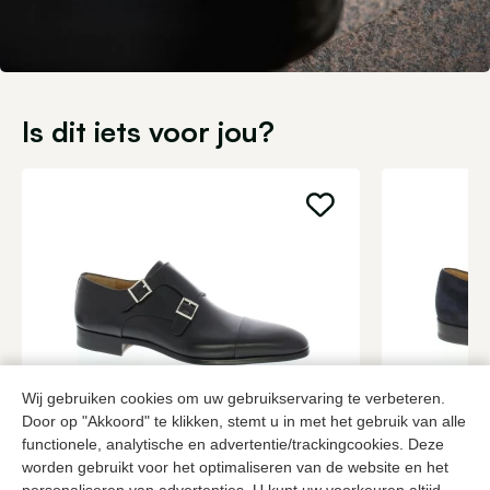
Is dit iets voor jou?
Wij gebruiken cookies om uw gebruikservaring te verbeteren.
Door op "Akkoord" te klikken, stemt u in met het gebruik van alle
Magnanni
Magnanni
functionele, analytische en advertentie/trackingcookies. Deze
Zwarte gespschoenen heren
Blauwe gesp
worden gebruikt voor het optimaliseren van de website en het
399,95
2 kleuren
349,95