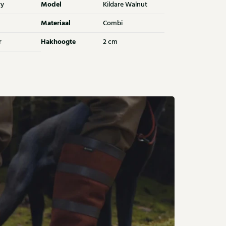
Model
ry
Kildare Walnut
Materiaal
Combi
Hakhoogte
r
2 cm