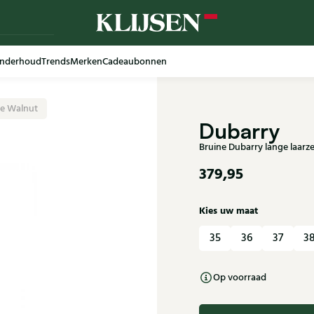
nderhoud
Trends
Merken
Cadeaubonnen
re Walnut
Dubarry
Bruine Dubarry lange laarz
379,95
Kies uw maat
35
36
37
3
Op voorraad