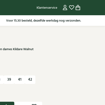
Klantenservice
Gratis verzending in NL vanaf 79,95* m.u.v sale artikelen.
en dames Kildare Walnut
8
39
41
42