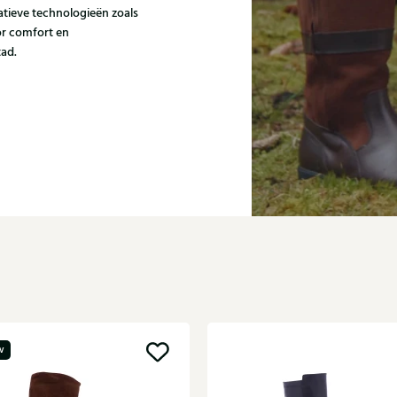
atieve technologieën zoals
r comfort en
tad.
w