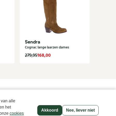
Nalini
Bruine la
Sendra
Cognac lange laarzen dames
168,00
329,95
279,95
Sinds 1983 een begrip in Den Haag
 van alle
en het
Akkoord
Nee, liever niet
p onze
cookies