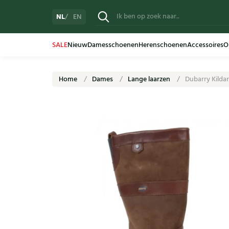
NL
EN
SALE
Nieuw
Damesschoenen
Herenschoenen
Accessoires
O
Home
Dames
Lange laarzen
Dubarry Kilda