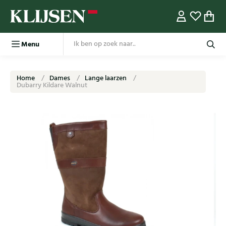
Menu
Home
Dames
Lange laarzen
Dubarry Kildare Walnut