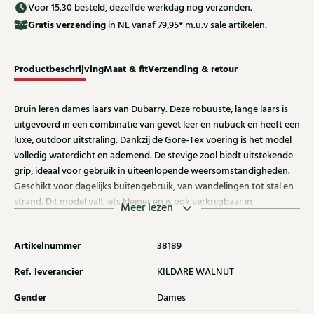
Voor 15.30 besteld, dezelfde werkdag nog verzonden.
Gratis
verzending
in NL vanaf 79,95* m.u.v sale artikelen.
Productbeschrijving
Maat & fit
Verzending & retour
Bruin leren dames laars van Dubarry. Deze robuuste, lange laars is
uitgevoerd in een combinatie van gevet leer en nubuck en heeft een
luxe, outdoor uitstraling. Dankzij de Gore-Tex voering is het model
volledig waterdicht en ademend. De stevige zool biedt uitstekende
grip, ideaal voor gebruik in uiteenlopende weersomstandigheden.
Geschikt voor dagelijks buitengebruik, van wandelingen tot stal en
strand. Dit model valt iets kleiner en is ook verkrijgbaar in
Meer lezen
herenmaten. Ontdek ook de andere dames laarzen van Dubarry bij
Klijsen.
Artikelnummer
38189
Ref. leverancier
KILDARE WALNUT
Gender
Dames