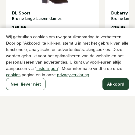
DL Sport
Dubarry
Bruine lange laarzen dames
Bruine lange
259,95
429,95
Wij gebruiken cookies om uw gebruikservaring te verbeteren.
Door op "Akkoord" te klikken, stemt u in met het gebruik van alle
Naar alle producten
functionele, analytische en advertentie/trackingcookies. Deze
worden gebruikt voor het optimaliseren van de website en het
personaliseren van advertenties. U kunt uw voorkeuren altijd
aanpassen via “
instellingen
”. Meer informatie vindt u op onze
cookies
pagina en in onze
privacyverklaring
.
Sinds 1983 een begrip in Den Haag
Nee, liever niet
Akkoord
Voor dames
Voor heren
Over Klijsen
Over ons
Vacatures
Klantenservice
Maten