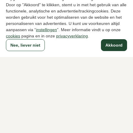
Door op "Akkoord" te klikken, stemt u in met het gebruik van alle
functionele, analytische en advertentie/trackingcookies. Deze
Zinda
Sendra
worden gebruikt voor het optimaliseren van de website en het
Roodbruin lange laarzen dames
Cognac lang
personaliseren van advertenties. U kunt uw voorkeuren altijd
289,95
168,
279,95
aanpassen via “
instellingen
”. Meer informatie vindt u op onze
cookies
pagina en in onze
privacyverklaring
.
Nee, liever niet
Akkoord
Naar alle producten
Sinds 1983 een begrip in Den Haag
Voor dames
Voor heren
Over Klijsen
Over ons
Vacatures
Klantenservice
Maten