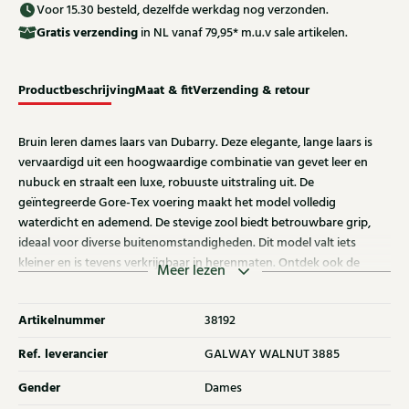
Voor 15.30 besteld, dezelfde werkdag nog verzonden.
Gratis
verzending
in NL vanaf 79,95* m.u.v sale artikelen.
Productbeschrijving
Maat & fit
Verzending & retour
Bruin leren dames laars van Dubarry. Deze elegante, lange laars is
vervaardigd uit een hoogwaardige combinatie van gevet leer en
nubuck en straalt een luxe, robuuste uitstraling uit. De
geïntegreerde Gore-Tex voering maakt het model volledig
waterdicht en ademend. De stevige zool biedt betrouwbare grip,
ideaal voor diverse buitenomstandigheden. Dit model valt iets
kleiner en is tevens verkrijgbaar in herenmaten. Ontdek ook de
Meer lezen
andere dames laarzen van Dubarry bij Klijsen.
Artikelnummer
38192
Ref. leverancier
GALWAY WALNUT 3885
Gender
Dames