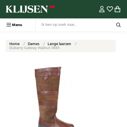
Menu
Home
Dames
Lange laarzen
Dubarry Galway Walnut 3885