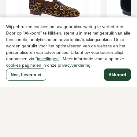
Wij gebruiken cookies om uw gebruikservaring te verbeteren.
Door op "Akkoord" te klikken, stemt u in met het gebruik van alle
Magnanni
Di Lauro
functionele, analytische en advertentie/trackingcookies. Deze
Bruine instappers dames
Zwarte inst
worden gebruikt voor het optimaliseren van de website en het
personaliseren van advertenties. U kunt uw voorkeuren altijd
258,00
78,0
429,95
129,95
aanpassen via “
instellingen
”. Meer informatie vindt u op onze
cookies
pagina en in onze
privacyverklaring
.
Nee, liever niet
Akkoord
Naar alle producten
Sinds 1983 een begrip in Den Haag
Voor dames
Voor heren