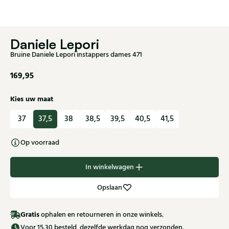
Daniele Lepori
Bruine Daniele Lepori instappers dames 471
169,95
Kies uw maat
37
37,5
38
38,5
39,5
40,5
41,5
Op voorraad
In winkelwagen
Opslaan
Gratis
ophalen en retourneren in onze winkels.
Voor 15.30 besteld, dezelfde werkdag nog verzonden.