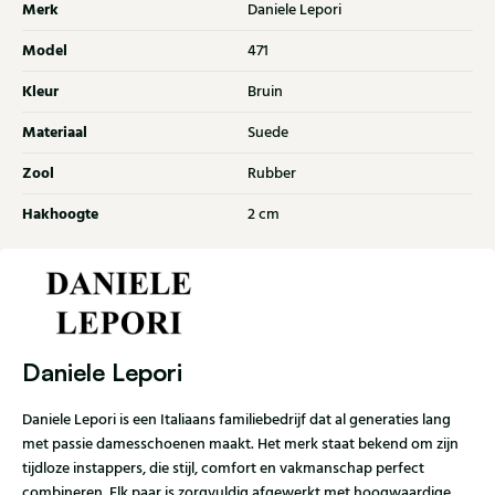
Merk
Daniele Lepori
Model
471
Kleur
Bruin
Materiaal
Suede
Zool
Rubber
Hakhoogte
2 cm
Daniele Lepori
Daniele Lepori is een Italiaans familiebedrijf dat al generaties lang
met passie damesschoenen maakt. Het merk staat bekend om zijn
tijdloze instappers, die stijl, comfort en vakmanschap perfect
combineren. Elk paar is zorgvuldig afgewerkt met hoogwaardige