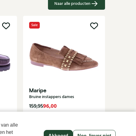
Naar alle producten
Sale
Sale
Di Laur
Witte ins
Maripe
Bruine instappers dames
96,00
8
159,95
139,95
 van alle
en het
Akkoord
Nee, liever niet