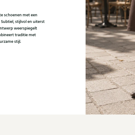
kte schoenen met een
tiel, stijlvol en uiterst
 ontwerp weerspiegelt
bineert traditie met
rzame stijl.