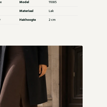
Model
e
11085
Materiaal
Lak
Hakhoogte
r
2 cm