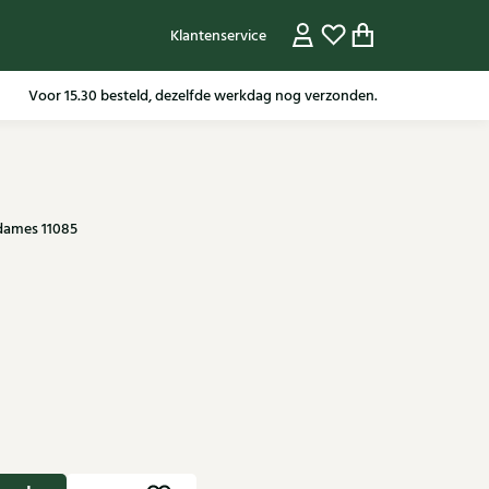
Klantenservice
Gratis verzending in NL vanaf 79,95* m.u.v sale artikelen.
 dames 11085