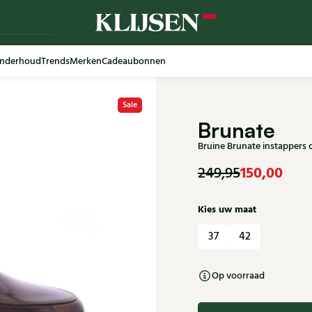
nderhoud
Trends
Merken
Cadeaubonnen
Sale
Brunate
Bruine Brunate instappers
150,00
249,95
Kies uw maat
37
42
Op voorraad