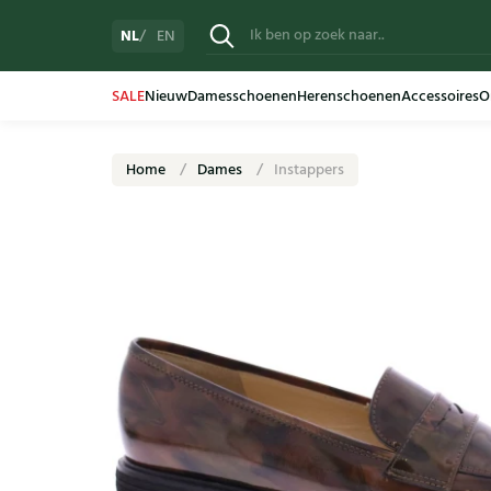
NL
EN
SALE
Nieuw
Damesschoenen
Herenschoenen
Accessoires
O
Home
Dames
Instappers