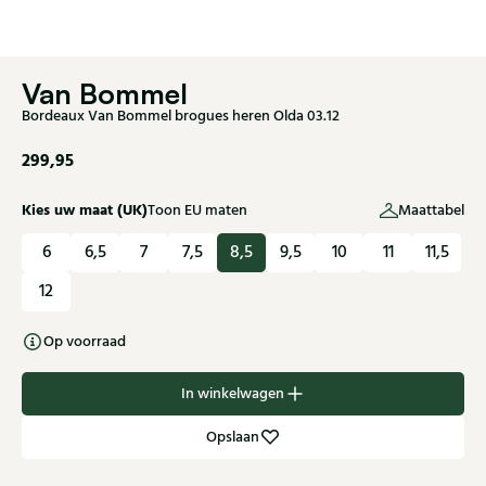
Van Bommel
Bordeaux Van Bommel brogues heren Olda 03.12
299,95
Kies uw maat (UK)
Toon EU maten
Maattabel
6
6,5
7
7,5
8,5
9,5
10
11
11,5
12
Op voorraad
In winkelwagen
Opslaan