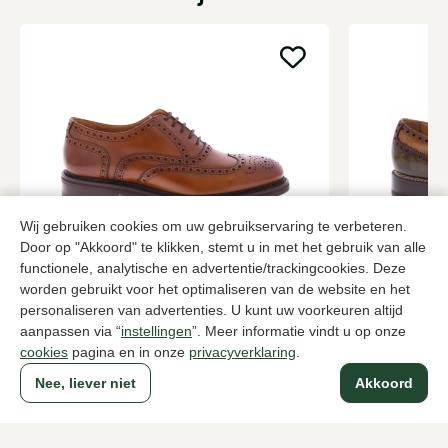
Wij gebruiken cookies om uw gebruikservaring te verbeteren.
Door op "Akkoord" te klikken, stemt u in met het gebruik van alle
Berwick
Harris
functionele, analytische en advertentie/trackingcookies. Deze
Cognac brogues heren
Bruine brogu
worden gebruikt voor het optimaliseren van de website en het
personaliseren van advertenties. U kunt uw voorkeuren altijd
259,95
479,95
aanpassen via “
instellingen
”. Meer informatie vindt u op onze
cookies
pagina en in onze
privacyverklaring
.
Nee, liever niet
Akkoord
Naar alle producten