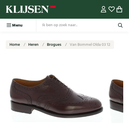
Menu
Home
Heren
Brogues
Van Bommel Olda 03 12