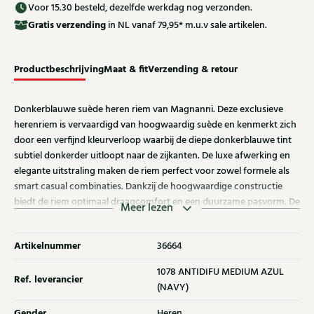
Voor 15.30 besteld, dezelfde werkdag nog verzonden.
Gratis
verzending
in NL vanaf 79,95* m.u.v sale artikelen.
Productbeschrijving
Maat & fit
Verzending & retour
Donkerblauwe suède heren riem van Magnanni. Deze exclusieve
herenriem is vervaardigd van hoogwaardig suède en kenmerkt zich
door een verfijnd kleurverloop waarbij de diepe donkerblauwe tint
subtiel donkerder uitloopt naar de zijkanten. De luxe afwerking en
elegante uitstraling maken de riem perfect voor zowel formele als
smart casual combinaties. Dankzij de hoogwaardige constructie
biedt de riem optimaal draagcomfort en een duurzame pasvorm. De
Meer lezen
riem is eenvoudig in te korten aan de gespzijde voor een perfecte
afwerking. Ontdek ook de andere heren riemen van Magnanni bij
Artikelnummer
36664
Klijsen.
1078 ANTIDIFU MEDIUM AZUL
Ref. leverancier
(NAVY)
Gender
Heren