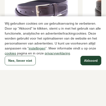
Wij gebruiken cookies om uw gebruikservaring te verbeteren.
Door op "Akkoord" te klikken, stemt u in met het gebruik van alle
functionele, analytische en advertentie/trackingcookies. Deze
PULLES
Job
worden gebruikt voor het optimaliseren van de website en het
Bruine riemen heren
Bruine rieme
personaliseren van advertenties. U kunt uw voorkeuren altijd
aanpassen via “
instellingen
”. Meer informatie vindt u op onze
159,95
129,95
cookies
pagina en in onze
privacyverklaring
.
Nee, liever niet
Akkoord
Naar alle producten
Sinds 1983 een begrip in Den Haag