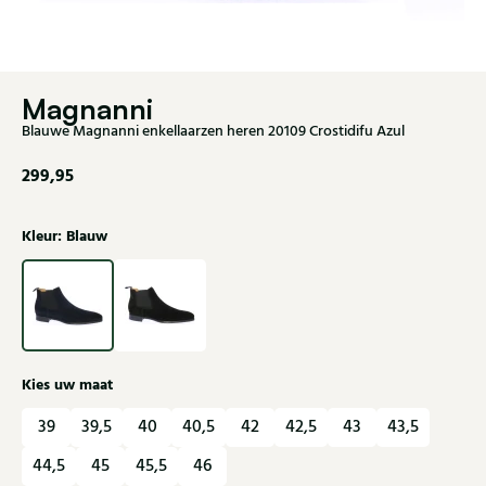
Magnanni
Blauwe Magnanni enkellaarzen heren 20109 Crostidifu Azul
299,95
Kleur: Blauw
Kies uw maat
39
39,5
40
40,5
42
42,5
43
43,5
44,5
45
45,5
46