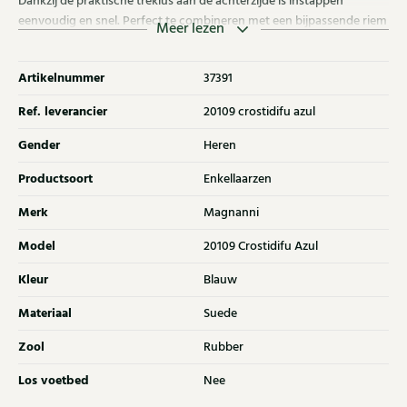
Dankzij de praktische treklus aan de achterzijde is instappen
eenvoudig en snel. Perfect te combineren met een bijpassende riem
Meer lezen
uit onze collectie voor een stijlvolle, gecoördineerde look.
Artikelnummer
37391
Ref. leverancier
20109 crostidifu azul
Gender
Heren
Productsoort
Enkellaarzen
Merk
Magnanni
Model
20109 Crostidifu Azul
Kleur
Blauw
Materiaal
Suede
Zool
Rubber
Los voetbed
Nee