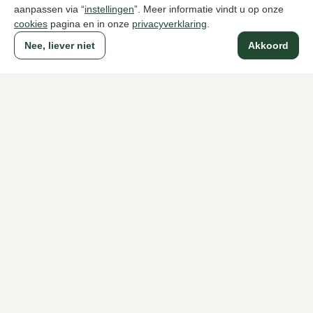
aanpassen via “
instellingen
”. Meer informatie vindt u op onze
cookies
pagina en in onze
privacyverklaring
.
Nee, liever niet
Akkoord
Naar alle producten
Sinds 1983 een begrip in Den Haag
Voor dames
Voor heren
Over Klijsen
Over ons
Vacatures
Klantenservice
Maten
Ruilen & retourneren
Inloggen / Account
Dameswinkel Klijsen
Herenwinkel Klijsen