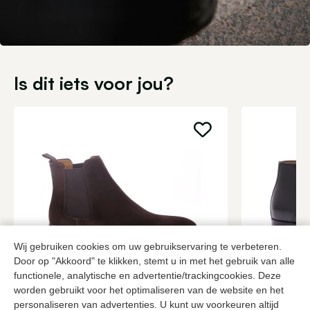
Is dit iets voor jou?
Wij gebruiken cookies om uw gebruikservaring te verbeteren.
Door op "Akkoord" te klikken, stemt u in met het gebruik van alle
Corden's
Van Bomme
functionele, analytische en advertentie/trackingcookies. Deze
Bruine enkellaarzen heren
Zwarte enkel
worden gebruikt voor het optimaliseren van de website en het
personaliseren van advertenties. U kunt uw voorkeuren altijd
259,95
299,95