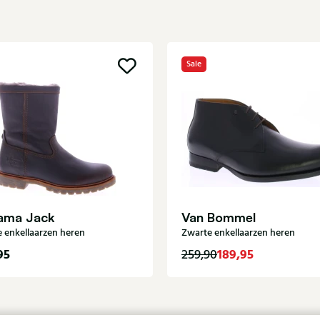
Sale
ama Jack
Van Bommel
e enkellaarzen heren
Zwarte enkellaarzen heren
95
189,95
259,90