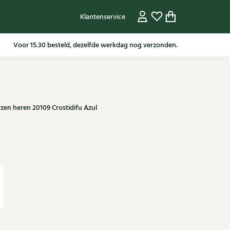
Klantenservice
Gratis verzending in NL vanaf 79,95* m.u.v sale artikelen.
en heren 20109 Crostidifu Azul