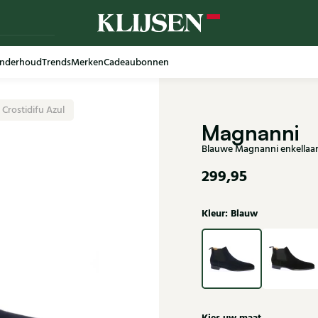
nderhoud
Trends
Merken
Cadeaubonnen
Crostidifu Azul
Magnanni
Blauwe Magnanni enkellaarz
299,95
Kleur: Blauw