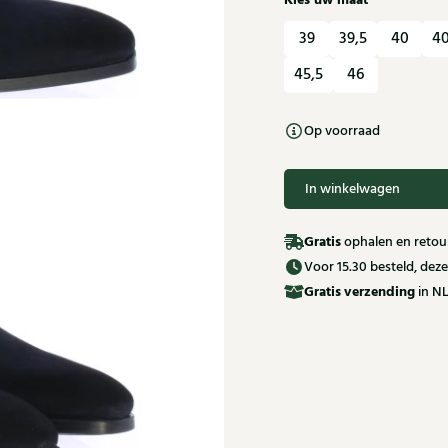
Kies uw maat
39
39,5
40
40
45,5
46
Op voorraad
In winkelwagen
Gratis
ophalen en retour
Voor 15.30 besteld, de
Gratis
verzending
in NL