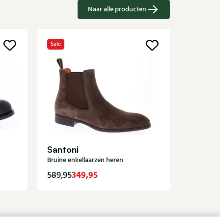
Naar alle producten
Sale
Magnan
Taupe enk
Santoni
Bruine enkellaarzen heren
349,95
329,95
589,95