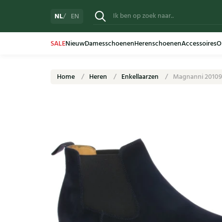
NL
EN
SALE
Nieuw
Damesschoenen
Herenschoenen
Accessoires
O
Home
Heren
Enkellaarzen
Magnanni 20109 