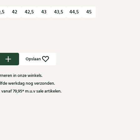
,5
42
42,5
43
43,5
44,5
45
Opslaan
neren in onze winkels.
zelfde werkdag nog verzonden.
 vanaf 79,95* m.u.v sale artikelen.